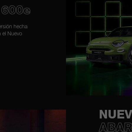
 600e
ersión hecha
n el Nuevo
NUEV
ABAR