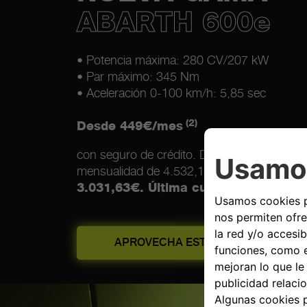
ABARTH 600e
• Potencia máxima: 280 CV/207 kW
• Par máximo: 345 Nm
• Aceleración 0-100 km/h: 5,85 sec
(2)
Desde 449€/mes
con seguro de crédito. Durante 34 mensual
mensualidad de 4.532,11€ (en el mes 12).
3.031,63€. Última cuota: 22.480,80€
APROVECHA ESTA OFERTA