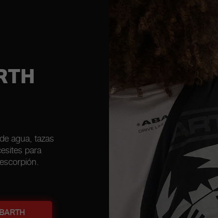
RTH
 de agua, tazas
cesites para
escorpión.
ABARTH