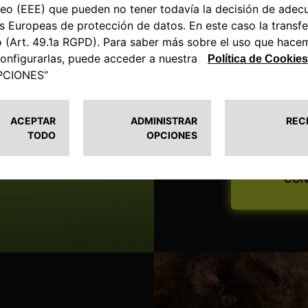
MOVI
ELÉC
Una elección q
rendimiento.
CON