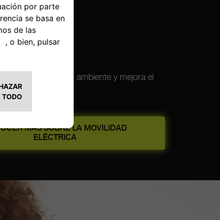
LIDAD
TRICA
ue respeta el medio ambiente y mejora el
OCER MÁS SOBRE LA MOVILIDAD
ELÉCTRICA