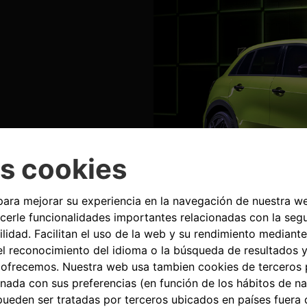
idades + 1
Entrada:
.