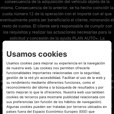
consecuencia de la adquisición del vehículo objeto de la
misma. Consecuencia de lo anterior, se ha hecho coincidir la
cuota número 12 de la operación con el importe con el que
eventualmente podrá ser beneficiario el cliente, minorando el
resto de cuotas. El cliente será responsable de cumplir con
los requisitos y realizar las actuaciones necesarias para la
solicitud y concesión de la ayuda PLAN AUTO+. La
concesión o no de la ayuda PLAN AUTO+ no alterará la
operación financiera. Al final del contrato podrá elegir entre
entregar su vehículo, o abonar o refinanciar la última cuota.
Oferta válida hasta el 31/08/2026. El modelo visualizado
puede no coincidir con el ofertado. Seguro de Crédito
opcional (22,86€ al mes) incluido en las mensualidades y no
en el capital financiado, suscrito con Stellantis Life Insurance
Europe Limited, con el nº de registro C68966 y con domicilio
social en MIB Housse, 53 Abate Rigord Street, Ta’ Xbiex,
XBX1122 Malta, como compañía de seguros, y con la
intermediación de Stellantis Financial Services España, EFC
SA, agente de seguros vinculado inscrito en la Dirección