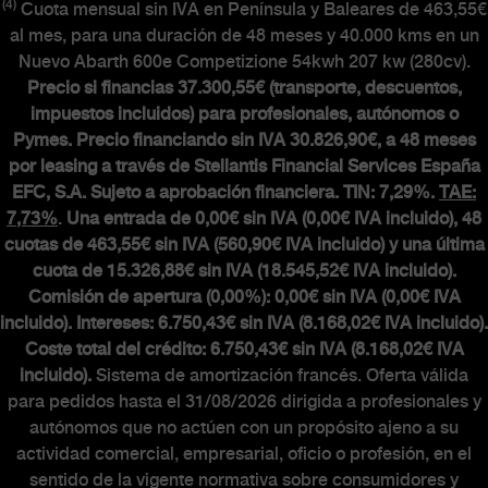
(4)
Cuota mensual sin IVA en Península y Baleares de 463,55€
al mes, para una duración de 48 meses y 40.000 kms en un
Nuevo Abarth 600e Competizione 54kwh 207 kw (280cv).
Precio si financias 37.300,55€ (transporte, descuentos,
impuestos incluidos) para profesionales, autónomos o
Pymes. Precio financiando sin IVA 30.826,90€, a 48 meses
por leasing a través de Stellantis Financial Services España
EFC, S.A. Sujeto a aprobación financiera. TIN: 7,29%.
TAE:
7,73%
.
Una entrada de 0,00€ sin IVA (0,00€ IVA incluido), 48
cuotas de 463,55€ sin IVA (560,90€ IVA incluido) y una última
cuota de 15.326,88€ sin IVA (18.545,52€ IVA incluido).
Comisión de apertura (0,00%): 0,00€ sin IVA (0,00€ IVA
incluido). Intereses: 6.750,43€ sin IVA (8.168,02€ IVA incluido).
Coste total del crédito: 6.750,43€ sin IVA (8.168,02€ IVA
incluido).
Sistema de amortización francés. Oferta válida
para pedidos hasta el 31/08/2026 dirigida a profesionales y
autónomos que no actúen con un propósito ajeno a su
actividad comercial, empresarial, oficio o profesión, en el
sentido de la vigente normativa sobre consumidores y