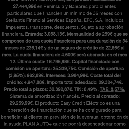
27.444,99€
en Península y Baleares para clientes
The Scorpionship
particulares que financien un mínimo de 36 meses con
Stellantis Financial Services España, EFC, S.A. Incluidos
Asistencia y recambios
impuestos, transporte, descuentos. Sujeto a aprobación
Accesorios
financiera.
Entrada: 3.068,13€. Mensualidad de 259€ que se
componen de una cuota financiera para una duración de 34
meses de 236,14€ y de un seguro de crédito de 22,86€ al
mes. La cuota financiera de 4.500€ será abonada en el mes
MUNDO ABARTH
12. Última cuota: 16.795,98€. Capital financiado con
comisión de apertura: 25.339,75€. Comisión de apertura
(3,95%): 962,89€. Intereses: 3.984,99€. Coste total del
Abarth Classiche
crédito: 4.947,88€. Importe total adeudado: 29.324,74€.
Precio total a plazos: 32.392,87€. TIN: 6,49%.
TAE: 8,57%.
Sistema de amortización francés.
Precio al contado:
29.259,99€
. El producto Easy Credit Eléctrico es una
operación de financiación que se ha configurado para
beneficiar al cliente en previsión de la eventual obtención de
la ayuda PLAN AUTO+ que se podrá desencadenar como