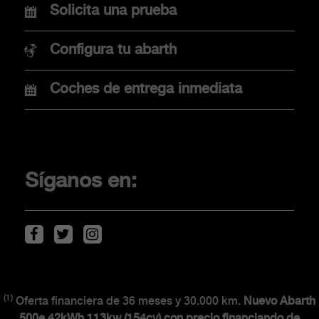
Nuevo Abarth 600e
Solicita una prueba
Nuevo Abarth 500e
Configura tu abarth
Coches de entrega inmediata
COMPRA
Promociones
Financiación
Síganos en:
Localiza tu concesionario
Movilidad eléctrica
Descarga de Catálogos
(1)
CLIENTES
Oferta financiera de 36 meses y 30.000 km.
Nuevo Abarth
500e 42kWh 113kw (154cv) con precio financiando de