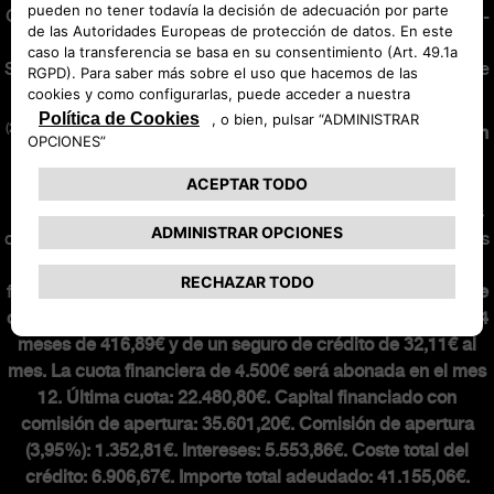
General de Seguros y Fondos de Pensiones con la clave AJ-
171 y con Seguro de Responsabilidad Civil contratado.
Sujeta a normas de suscripción de la aseguradora. Consulte
condiciones en
abarth.es
.
(2)
Oferta financiera de 36 meses y 30.000 km.
Nuevo Abarth
600e Competizione 54kwh 207 kw (280cv) con precio
financiando de 37.280,02€
en Península y Baleares para
clientes particulares que financien un mínimo de 36 meses
con Stellantis Financial Services España, EFC, S.A. Incluidos
impuestos, transporte, descuentos. Sujeto a aprobación
financiera.
Entrada: 3.031,63€. Mensualidad de 449€ que se
componen de una cuota financiera para una duración de 34
meses de 416,89€ y de un seguro de crédito de 32,11€ al
mes. La cuota financiera de 4.500€ será abonada en el mes
12. Última cuota: 22.480,80€. Capital financiado con
comisión de apertura: 35.601,20€. Comisión de apertura
(3,95%): 1.352,81€. Intereses: 5.553,86€. Coste total del
crédito: 6.906,67€. Importe total adeudado: 41.155,06€.