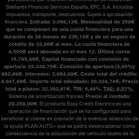
The Scorpionship
Stellantis Financial Services España, EFC, S.A. Incluidos
Asistencia y recambios
impuestos, transporte, descuentos. Sujeto a aprobación
Accesorios
financiera.
Entrada: 3.068,13€. Mensualidad de 259€
que se componen de una cuota financiera para una
duración de 34 meses de 236,14€ y de un seguro de
crédito de 22,86€ al mes. La cuota financiera de
MUNDO ABARTH
4.500€ será abonada en el mes 12. Última cuota:
16.795,98€. Capital financiado con comisión de
apertura: 25.339,75€. Comisión de apertura (3,95%):
Abarth Classiche
962,89€. Intereses: 3.984,99€. Coste total del crédito:
4.947,88€. Importe total adeudado: 29.324,74€. Precio
total a plazos: 32.392,87€. TIN: 6,49%.
TAE: 8,57%.
Sistema de amortización francés.
Precio al contado:
29.259,99€
. El producto Easy Credit Eléctrico es una
operación de financiación que se ha configurado para
beneficiar al cliente en previsión de la eventual obtención de
la ayuda PLAN AUTO+ que se podrá desencadenar como
consecuencia de la adquisición del vehículo objeto de la