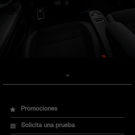
MODELOS
Promociones
Nuevo Abarth 600e
Solicita una prueba