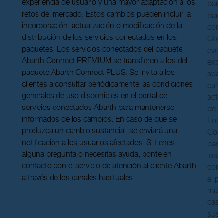
experiencia de usuario y una mayor adaptación a los
par
retos del mercado. Estos cambios pueden incluir la
par
incorporación, actualización o modificación de la
con
distribución de los servicios conectados en los
Co
paquetes. Los servicios conectados del paquete
evo
Abarth Connect PREMIUM se transfieren a los del
exp
paquete Abarth Connect PLUS. Se invita a los
ada
clientes a consultar periódicamente las condiciones
cam
generales de uso disponibles en el portal de
act
servicios conectados Abarth para mantenerse
de 
informados de los cambios. En caso de que se
Los
produzca un cambio sustancial, se enviará una
Con
notificación a los usuarios afectados. Si tienes
paq
alguna pregunta o necesitas ayuda, ponte en
los
contacto con el servicio de atención al cliente Abarth
con
a través de los canales habituales.
el 
man
ca
sus