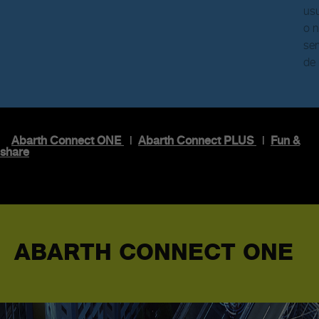
usu
o n
ser
de 
Abarth Connect ONE
|
Abarth Connect PLUS
|
Fun &
share
ABARTH CONNECT ONE