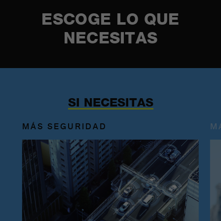
ESCOGE LO QUE
NECESITAS
SI NECESITAS
MÁS SEGURIDAD
M