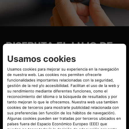
DISFRUTA EL LUJO DE
CONTROLAR CASI TODO
A DISTANCIA
Con la aplicación Fiat, gestionar algunas funciones a
distancia es un juego de niños. De hecho, puedes
interactuar con tu coche directamente desde tu
smartphone y aprender a mejorar tu conducción. Desde la
App, puedes obtener tu Eco Score y recibir consejos para
optimizar el consumo de batería. También te permite
bloquear y desbloquear las puertas, arrancar y parar el
motor y comprobar el nivel de carga. Por último, con el
servicio de asistencia por voz "At-Home Digital Assistant",
podrás interactuar a distancia con tu Nuevo Abarth 500e.