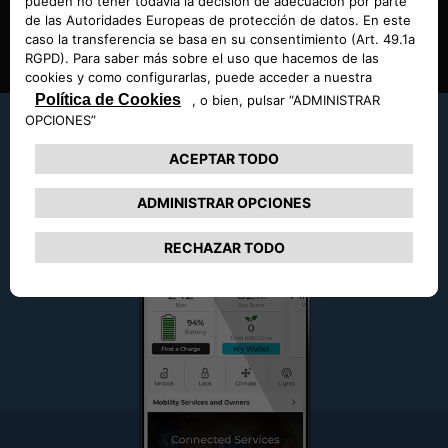
Si ya eres propietario de un Nuevo Abarth 500e, accede al
sitio web Mopar de tu país y activa tu pack