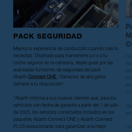
P
M
PACK SEGURIDAD
C
Mejora tu experiencia de conducción cuando más lo
necesitas. Diseñado para mantenerte a ti y a tu
Co
coche seguros en la carretera, déjate guiar por las
Aba
avanzadas funciones de seguridad del pack
coc
Abarth
Connect ONE
. !Servicios de alta gama
fun
siempre a tu disposición!
rem
y 
*Abarth informa a sus nuevos clientes que, para los
vehículos con fecha de garantía a partir del 1 de julio
Par
de 2025, los servicios conectados incluidos en los
act
paquetes Abarth Connect ONE y Abarth Connect
PLUS evolucionarán para garantizar una mejor
*Ab