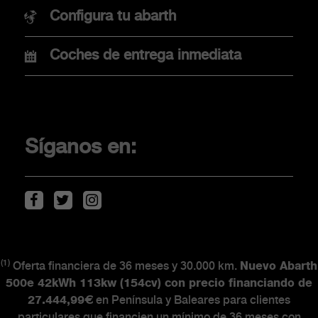
Nuevo Abarth 500e
Configura tu abarth
Coches de entrega inmediata
COMPRA
Promociones
Financiación
Síganos en:
Localiza tu concesionario
Movilidad eléctrica
Descarga de Catálogos
(1)
Oferta financiera de 36 meses y 30.000 km.
Nuevo Abarth
CLIENTES
500e 42kWh 113kw (154cv) con precio financiando de
27.444,99€
en Península y Baleares para clientes
particulares que financien un mínimo de 36 meses con