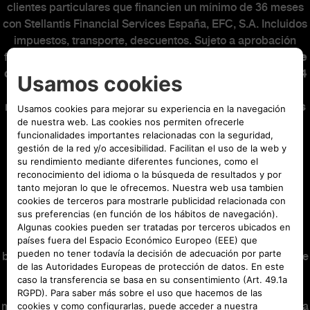
clientes particulares que financien un mínimo de 36 meses
con Stellantis Financial Services España, EFC, S.A. Incluidos
impuestos, transporte, descuentos. Sujeto a aprobación
financiera.
Entrada: 3.031,63€. Mensualidad de 449€ que se
componen de una cuota financiera para una duración de 34
meses de 416,89€ y de un seguro de crédito de 32,11€ al
mes. La cuota financiera de 4.500€ será abonada en el mes
12. Última cuota: 22.480,80€. Capital financiado con
comisión de apertura: 35.601,20€. Comisión de apertura
(3,95%): 1.352,81€. Intereses: 5.553,86€. Coste total del
crédito: 6.906,67€. Importe total adeudado: 41.155,06€.
Precio total a plazos: 44.186,69€. TIN: 6,49%.
TAE: 8,58%.
Sistema de amortización francés.
Precio al contado:
39.095,02€
. El producto Easy Credit Eléctrico es una
operación de financiación que se ha configurado para
beneficiar al cliente en previsión de la eventual obtención de
la ayuda PLAN AUTO+ que se podrá desencadenar como
consecuencia de la adquisición del vehículo objeto de la
misma. Consecuencia de lo anterior, se ha hecho coincidir la