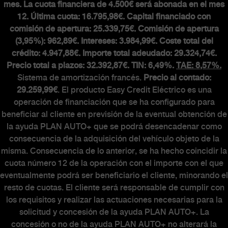
mes. La cuota financiera de 4.500€ será abonada en el mes
MUNDO ABARTH
12. Última cuota: 16.795,98€. Capital financiado con
comisión de apertura: 25.339,75€. Comisión de apertura
(3,95%): 962,89€. Intereses: 3.984,99€. Coste total del
Abarth Classiche
crédito: 4.947,88€. Importe total adeudado: 29.324,74€.
Precio total a plazos: 32.392,87€. TIN: 6,49%.
TAE: 8,57%.
Sistema de amortización francés.
Precio al contado:
29.259,99€
. El producto Easy Credit Eléctrico es una
operación de financiación que se ha configurado para
beneficiar al cliente en previsión de la eventual obtención de
la ayuda PLAN AUTO+ que se podrá desencadenar como
consecuencia de la adquisición del vehículo objeto de la
misma. Consecuencia de lo anterior, se ha hecho coincidir la
cuota número 12 de la operación con el importe con el que
eventualmente podrá ser beneficiario el cliente, minorando el
resto de cuotas. El cliente será responsable de cumplir con
los requisitos y realizar las actuaciones necesarias para la
solicitud y concesión de la ayuda PLAN AUTO+. La
concesión o no de la ayuda PLAN AUTO+ no alterará la