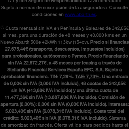
171 y con Seguro de Responsabilidad Civil contratado.
Sujeta a normas de suscripción de la aseguradora. Consulte
condiciones en
www.abarth.es
.
(3)
Cuota mensual sin IVA en Península y Baleares de 342,05€
al mes, para una duración de 48 meses y 40.000 kms en un
Nuevo Abarth 500e 42kWh 113kw (154cv).
Precio si financias
27.675,44€ (transporte, descuentos, impuestos incluidos)
para profesionales, autónomos o Pymes. Precio financiando
sin IVA 22.872,27€, a 48 meses por leasing a través de
Stellantis Financial Services España EFC, S.A. Sujeto a
aprobación financiera. TIN: 7,29%.
TAE: 7,73%
. Una entrada
de 0,00€ sin IVA (0,00€ IVA incluido), 48 cuotas de 342,05€
sin IVA (413,88€ IVA incluido) y una última cuota de
11.477,36€ sin IVA (13.887,60€ IVA incluido). Comisión de
apertura (0,00%): 0,00€ sin IVA (0,00€ IVA incluido). Intereses:
5.023,40€ sin IVA (6.078,31€ IVA incluido). Coste total del
crédito: 5.023,40€ sin IVA (6.078,31€ IVA incluido)
. Sistema
de amortización francés. Oferta válida para pedidos hasta el