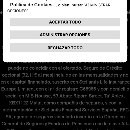
cuota número 12 de la operación con el importe con el que
eventualmente podrá ser beneficiario el cliente, minorando el
resto de cuotas. El cliente será responsable de cumplir con
los requisitos y realizar las actuaciones necesarias para la
solicitud y concesión de la ayuda PLAN AUTO+. La
concesión o no de la ayuda PLAN AUTO+ no alterará la
operación financiera. Al final del contrato podrá elegir entre
entregar su vehículo, o abonar o refinanciar la última cuota.
Oferta válida hasta el 31/08/2026. El modelo visualizado
puede no coincidir con el ofertado. Seguro de Crédito
opcional (32,11€ al mes) incluido en las mensualidades y no
en el capital financiado, suscrito con Stellantis Life Insurance
Europe Limited, con el nº de registro C68966 y con domicilio
social en MIB Housse, 53 Abate Rigord Street, Ta’ Xbiex,
XBX1122 Malta, como compañía de seguros, y con la
intermediación de Stellantis Financial Services España, EFC
SA, agente de seguros vinculado inscrito en la Dirección
General de Seguros y Fondos de Pensiones con la clave AJ-