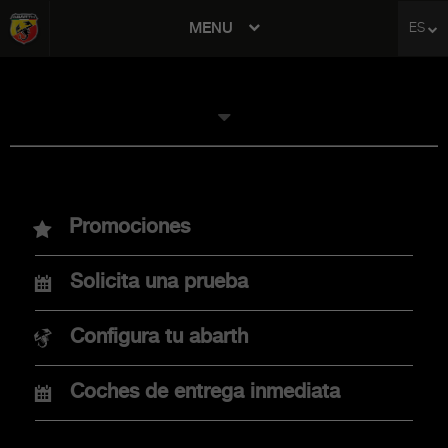
MENU
ES
avigation
MODELOS
Promociones
Nuevo Abarth 600e
Solicita una prueba
Nuevo Abarth 500e
Configura tu abarth
Coches de entrega inmediata
COMPRA