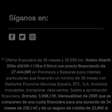
Promociones
Financiación
Síganos en:
Localiza tu concesionario
Movilidad eléctrica
Descarga de Catálogos
(1)
Oferta financiera de 36 meses y 30.000 km.
Nuevo Abarth
CLIENTES
500e 42kWh 113kw (154cv) con precio financiando de
27.444,99€
en Península y Baleares para clientes
particulares que financien un mínimo de 36 meses con
The Scorpionship
Stellantis Financial Services España, EFC, S.A. Incluidos
Asistencia y recambios
impuestos, transporte, descuentos. Sujeto a aprobación
Accesorios
financiera.
Entrada: 3.068,13€. Mensualidad de 259€ que se
componen de una cuota financiera para una duración de 34
meses de 236,14€ y de un seguro de crédito de 22,86€ al