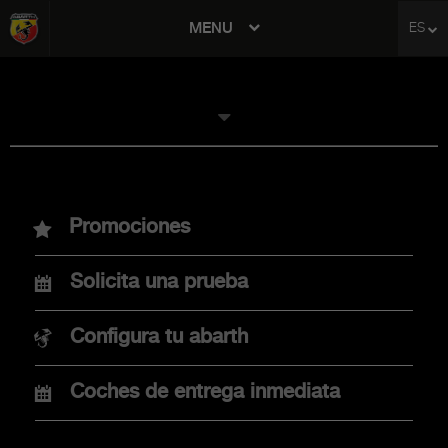
MENU
ES
avigation
MODELOS
Promociones
Nuevo Abarth 600e
Solicita una prueba
Nuevo Abarth 500e
Configura tu abarth
Coches de entrega inmediata
COMPRA