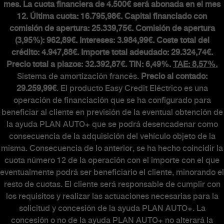
mes. La cuota financiera de 4.500€ será abonada en el mes
MUNDO ABARTH
12. Última cuota: 16.795,98€. Capital financiado con
comisión de apertura: 25.339,75€. Comisión de apertura
(3,95%): 962,89€. Intereses: 3.984,99€. Coste total del
Abarth Classiche
crédito: 4.947,88€. Importe total adeudado: 29.324,74€.
Precio total a plazos: 32.392,87€. TIN: 6,49%.
TAE: 8,57%.
Sistema de amortización francés.
Precio al contado:
29.259,99€
. El producto Easy Credit Eléctrico es una
operación de financiación que se ha configurado para
beneficiar al cliente en previsión de la eventual obtención de
la ayuda PLAN AUTO+ que se podrá desencadenar como
consecuencia de la adquisición del vehículo objeto de la
misma. Consecuencia de lo anterior, se ha hecho coincidir la
cuota número 12 de la operación con el importe con el que
eventualmente podrá ser beneficiario el cliente, minorando el
resto de cuotas. El cliente será responsable de cumplir con
los requisitos y realizar las actuaciones necesarias para la
solicitud y concesión de la ayuda PLAN AUTO+. La
concesión o no de la ayuda PLAN AUTO+ no alterará la