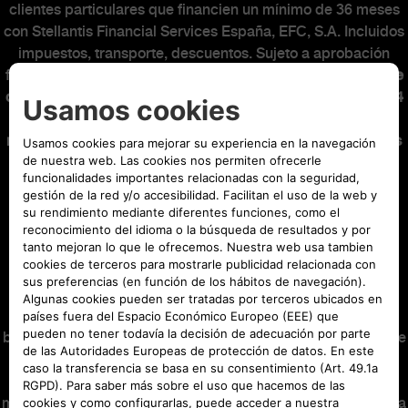
clientes particulares que financien un mínimo de 36 meses
con Stellantis Financial Services España, EFC, S.A. Incluidos
impuestos, transporte, descuentos. Sujeto a aprobación
financiera.
Entrada: 3.031,63€. Mensualidad de 449€ que se
componen de una cuota financiera para una duración de 34
meses de 416,89€ y de un seguro de crédito de 32,11€ al
mes. La cuota financiera de 4.500€ será abonada en el mes
12. Última cuota: 22.480,80€. Capital financiado con
comisión de apertura: 35.601,20€. Comisión de apertura
(3,95%): 1.352,81€. Intereses: 5.553,86€. Coste total del
crédito: 6.906,67€. Importe total adeudado: 41.155,06€.
Precio total a plazos: 44.186,69€. TIN: 6,49%.
TAE: 8,58%.
Sistema de amortización francés.
Precio al contado:
39.095,02€
. El producto Easy Credit Eléctrico es una
operación de financiación que se ha configurado para
beneficiar al cliente en previsión de la eventual obtención de
la ayuda PLAN AUTO+ que se podrá desencadenar como
consecuencia de la adquisición del vehículo objeto de la
misma. Consecuencia de lo anterior, se ha hecho coincidir la