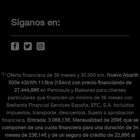
Promociones
Financiación
Síganos en:
Localiza tu concesionario
Movilidad eléctrica
Descarga de Catálogos
(1)
Oferta financiera de 36 meses y 30.000 km.
Nuevo Abarth
CLIENTES
500e 42kWh 113kw (154cv) con precio financiando de
27.444,99€
en Península y Baleares para clientes
particulares que financien un mínimo de 36 meses con
The Scorpionship
Stellantis Financial Services España, EFC, S.A. Incluidos
Asistencia y recambios
impuestos, transporte, descuentos. Sujeto a aprobación
Accesorios
financiera.
Entrada: 3.068,13€. Mensualidad de 259€ que se
componen de una cuota financiera para una duración de 34
meses de 236,14€ y de un seguro de crédito de 22,86€ al