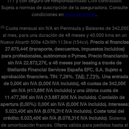
171 y con Seguro de Responsabilidad Civil contratado.
Sujeta a normas de suscripción de la aseguradora. Consulte
condiciones en
www.abarth.es
.
(3)
Cuota mensual sin IVA en Península y Baleares de 342,05€
al mes, para una duración de 48 meses y 40.000 kms en un
Nuevo Abarth 500e 42kWh 113kw (154cv).
Precio si financias
27.675,44€ (transporte, descuentos, impuestos incluidos)
para profesionales, autónomos o Pymes. Precio financiando
sin IVA 22.872,27€, a 48 meses por leasing a través de
Stellantis Financial Services España EFC, S.A. Sujeto a
aprobación financiera. TIN: 7,29%.
TAE: 7,73%
. Una entrada
de 0,00€ sin IVA (0,00€ IVA incluido), 48 cuotas de 342,05€
sin IVA (413,88€ IVA incluido) y una última cuota de
11.477,36€ sin IVA (13.887,60€ IVA incluido). Comisión de
apertura (0,00%): 0,00€ sin IVA (0,00€ IVA incluido). Intereses:
5.023,40€ sin IVA (6.078,31€ IVA incluido). Coste total del
crédito: 5.023,40€ sin IVA (6.078,31€ IVA incluido)
. Sistema
de amortización francés. Oferta válida para pedidos hasta el