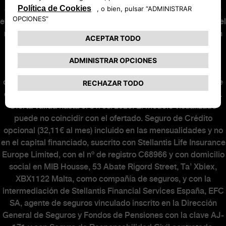
cuota número 12 de la operación con el importe con el que
eventualmente podrá ser beneficiario el cliente, minorando el
resto de cuotas. El cliente será responsable de cumplir con
los requisitos y realizar las actuaciones necesarias para la
solicitud y concesión de la ayuda PLAN AUTO+. La
concesión o no de la ayuda PLAN AUTO+ no alterará la
operación financiera. Al final del contrato podrá elegir entre
entregar su vehículo, o abonar o refinanciar la última cuota.
Oferta válida hasta el 31/08/2026. El modelo visualizado
puede no coincidir con el ofertado. Seguro de Crédito
opcional (32,11€ al mes) incluido en las mensualidades y no
en el capital financiado, suscrito con Stellantis Life Insurance
Europe Limited, con el nº de registro C68966 y con domicilio
social en MIB Housse, 53 Abate Rigord Street, Ta’ Xbiex,
XBX1122 Malta, como compañía de seguros, y con la
intermediación de Stellantis Financial Services España, EFC
SA, agente de seguros vinculado inscrito en la Dirección
General de Seguros y Fondos de Pensiones con la clave AJ-