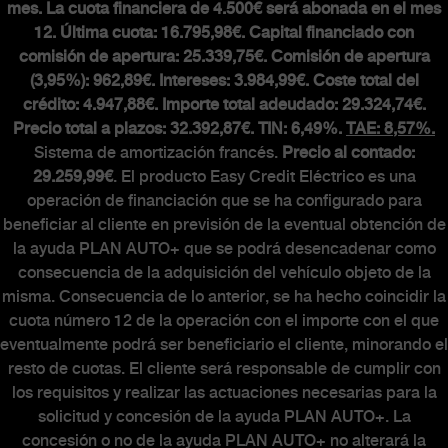
mes. La cuota financiera de 4.500€ será abonada en el mes
MUNDO ABARTH
12. Última cuota: 16.795,98€. Capital financiado con
comisión de apertura: 25.339,75€. Comisión de apertura
(3,95%): 962,89€. Intereses: 3.984,99€. Coste total del
Abarth Classiche
crédito: 4.947,88€. Importe total adeudado: 29.324,74€.
Precio total a plazos: 32.392,87€. TIN: 6,49%.
TAE: 8,57%.
Sistema de amortización francés.
Precio al contado:
29.259,99€
. El producto Easy Credit Eléctrico es una
operación de financiación que se ha configurado para
beneficiar al cliente en previsión de la eventual obtención de
la ayuda PLAN AUTO+ que se podrá desencadenar como
consecuencia de la adquisición del vehículo objeto de la
misma. Consecuencia de lo anterior, se ha hecho coincidir la
cuota número 12 de la operación con el importe con el que
eventualmente podrá ser beneficiario el cliente, minorando el
resto de cuotas. El cliente será responsable de cumplir con
los requisitos y realizar las actuaciones necesarias para la
solicitud y concesión de la ayuda PLAN AUTO+. La
concesión o no de la ayuda PLAN AUTO+ no alterará la