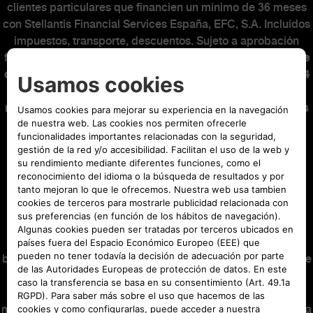
clientes particulares que financien un mínimo de 36 meses
con Stellantis Financial Services España, EFC, S.A. Incluidos
impuestos, transporte, descuentos. Sujeto a aprobación
financiera.
Entrada: 3.031,63€. Mensualidad de 449€ que se
componen de una cuota financiera para una duración de 34
meses de 416,89€ y de un seguro de crédito de 32,11€ al
mes. La cuota financiera de 4.500€ será abonada en el mes
12. Última cuota: 22.480,80€. Capital financiado con
comisión de apertura: 35.601,20€. Comisión de apertura
(3,95%): 1.352,81€. Intereses: 5.553,86€. Coste total del
crédito: 6.906,67€. Importe total adeudado: 41.155,06€.
Precio total a plazos: 44.186,69€. TIN: 6,49%.
TAE: 8,58%.
Sistema de amortización francés.
Precio al contado:
39.095,02€
. El producto Easy Credit Eléctrico es una
operación de financiación que se ha configurado para
beneficiar al cliente en previsión de la eventual obtención de
la ayuda PLAN AUTO+ que se podrá desencadenar como
consecuencia de la adquisición del vehículo objeto de la
misma. Consecuencia de lo anterior, se ha hecho coincidir la