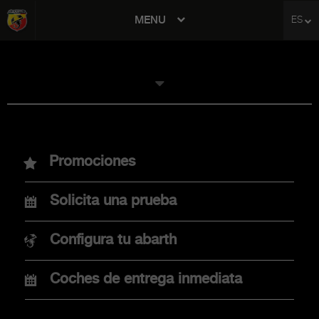
MENU
ES
avigation
MODELOS
Promociones
Nuevo Abarth 600e
Solicita una prueba
Nuevo Abarth 500e
Configura tu abarth
Coches de entrega inmediata
COMPRA