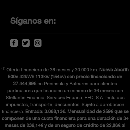
Promociones
Financiación
Síganos en:
Localiza tu concesionario
Movilidad eléctrica
Descarga de Catálogos
(1)
Oferta financiera de 36 meses y 30.000 km.
Nuevo Abarth
CLIENTES
500e 42kWh 113kw (154cv) con precio financiando de
27.444,99€
en Península y Baleares para clientes
particulares que financien un mínimo de 36 meses con
The Scorpionship
Stellantis Financial Services España, EFC, S.A. Incluidos
Asistencia y recambios
impuestos, transporte, descuentos. Sujeto a aprobación
Accesorios
financiera.
Entrada: 3.068,13€. Mensualidad de 259€ que se
componen de una cuota financiera para una duración de 34
meses de 236,14€ y de un seguro de crédito de 22,86€ al