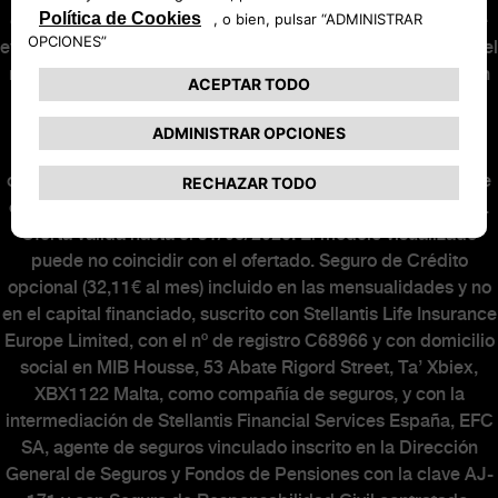
cuota número 12 de la operación con el importe con el que
eventualmente podrá ser beneficiario el cliente, minorando el
resto de cuotas. El cliente será responsable de cumplir con
los requisitos y realizar las actuaciones necesarias para la
solicitud y concesión de la ayuda PLAN AUTO+. La
concesión o no de la ayuda PLAN AUTO+ no alterará la
operación financiera. Al final del contrato podrá elegir entre
entregar su vehículo, o abonar o refinanciar la última cuota.
Oferta válida hasta el 31/08/2026. El modelo visualizado
puede no coincidir con el ofertado. Seguro de Crédito
opcional (32,11€ al mes) incluido en las mensualidades y no
en el capital financiado, suscrito con Stellantis Life Insurance
Europe Limited, con el nº de registro C68966 y con domicilio
social en MIB Housse, 53 Abate Rigord Street, Ta’ Xbiex,
XBX1122 Malta, como compañía de seguros, y con la
intermediación de Stellantis Financial Services España, EFC
SA, agente de seguros vinculado inscrito en la Dirección
General de Seguros y Fondos de Pensiones con la clave AJ-