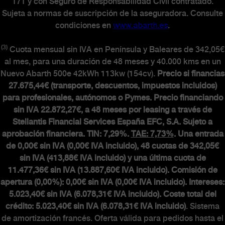
171 y con Seguro de Responsabilidad Civil contratado.
Sujeta a normas de suscripción de la aseguradora. Consulte
condiciones en
www.abarth.es
.
(3)
Cuota mensual sin IVA en Península y Baleares de 342,05€
al mes, para una duración de 48 meses y 40.000 kms en un
Nuevo Abarth 500e 42kWh 113kw (154cv).
Precio si financias
27.675,44€ (transporte, descuentos, impuestos incluidos)
para profesionales, autónomos o Pymes. Precio financiando
sin IVA 22.872,27€, a 48 meses por leasing a través de
Stellantis Financial Services España EFC, S.A. Sujeto a
aprobación financiera. TIN: 7,29%.
TAE: 7,73%
. Una entrada
de 0,00€ sin IVA (0,00€ IVA incluido), 48 cuotas de 342,05€
sin IVA (413,88€ IVA incluido) y una última cuota de
11.477,36€ sin IVA (13.887,60€ IVA incluido). Comisión de
apertura (0,00%): 0,00€ sin IVA (0,00€ IVA incluido). Intereses:
5.023,40€ sin IVA (6.078,31€ IVA incluido). Coste total del
crédito: 5.023,40€ sin IVA (6.078,31€ IVA incluido)
. Sistema
de amortización francés. Oferta válida para pedidos hasta el