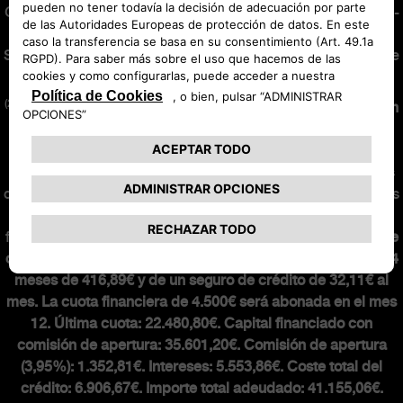
General de Seguros y Fondos de Pensiones con la clave AJ-
171 y con Seguro de Responsabilidad Civil contratado.
Sujeta a normas de suscripción de la aseguradora. Consulte
condiciones en
abarth.es
.
(2)
Oferta financiera de 36 meses y 30.000 km.
Nuevo Abarth
600e Competizione 54kwh 207 kw (280cv) con precio
financiando de 37.280,02€
en Península y Baleares para
clientes particulares que financien un mínimo de 36 meses
con Stellantis Financial Services España, EFC, S.A. Incluidos
impuestos, transporte, descuentos. Sujeto a aprobación
financiera.
Entrada: 3.031,63€. Mensualidad de 449€ que se
componen de una cuota financiera para una duración de 34
meses de 416,89€ y de un seguro de crédito de 32,11€ al
mes. La cuota financiera de 4.500€ será abonada en el mes
12. Última cuota: 22.480,80€. Capital financiado con
comisión de apertura: 35.601,20€. Comisión de apertura
(3,95%): 1.352,81€. Intereses: 5.553,86€. Coste total del
crédito: 6.906,67€. Importe total adeudado: 41.155,06€.