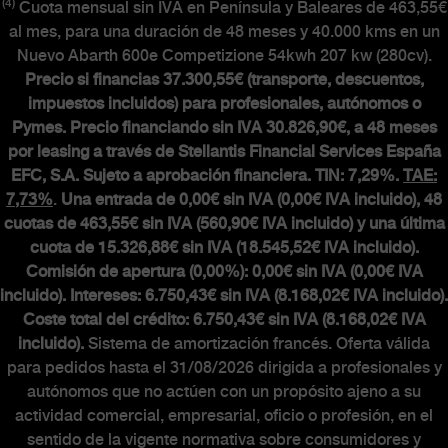
(4)
Cuota mensual sin IVA en Península y Baleares de 463,55€
al mes, para una duración de 48 meses y 40.000 kms en un
Nuevo Abarth 600e Competizione 54kwh 207 kw (280cv).
Precio si financias 37.300,55€ (transporte, descuentos,
impuestos incluidos) para profesionales, autónomos o
Pymes. Precio financiando sin IVA 30.826,90€, a 48 meses
por leasing a través de Stellantis Financial Services España
EFC, S.A. Sujeto a aprobación financiera. TIN: 7,29%.
TAE:
7,73%
.
Una entrada de 0,00€ sin IVA (0,00€ IVA incluido), 48
cuotas de 463,55€ sin IVA (560,90€ IVA incluido) y una última
cuota de 15.326,88€ sin IVA (18.545,52€ IVA incluido).
Comisión de apertura (0,00%): 0,00€ sin IVA (0,00€ IVA
incluido). Intereses: 6.750,43€ sin IVA (8.168,02€ IVA incluido).
Coste total del crédito: 6.750,43€ sin IVA (8.168,02€ IVA
incluido).
Sistema de amortización francés. Oferta válida
para pedidos hasta el 31/08/2026 dirigida a profesionales y
autónomos que no actúen con un propósito ajeno a su
actividad comercial, empresarial, oficio o profesión, en el
sentido de la vigente normativa sobre consumidores y