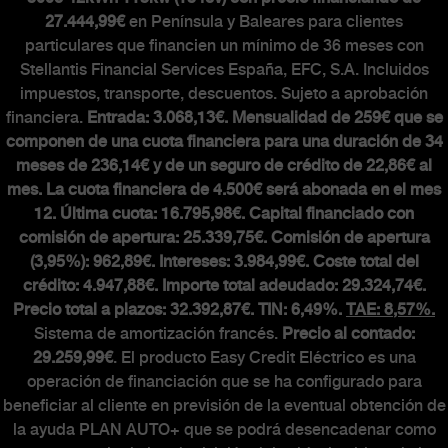
27.444,99€
en Península y Baleares para clientes
The Scorpionship
particulares que financien un mínimo de 36 meses con
Stellantis Financial Services España, EFC, S.A. Incluidos
Asistencia y recambios
impuestos, transporte, descuentos. Sujeto a aprobación
Accesorios
financiera.
Entrada: 3.068,13€. Mensualidad de 259€ que se
componen de una cuota financiera para una duración de 34
meses de 236,14€ y de un seguro de crédito de 22,86€ al
mes. La cuota financiera de 4.500€ será abonada en el mes
MUNDO ABARTH
12. Última cuota: 16.795,98€. Capital financiado con
comisión de apertura: 25.339,75€. Comisión de apertura
(3,95%): 962,89€. Intereses: 3.984,99€. Coste total del
Abarth Classiche
crédito: 4.947,88€. Importe total adeudado: 29.324,74€.
Precio total a plazos: 32.392,87€. TIN: 6,49%.
TAE: 8,57%.
Sistema de amortización francés.
Precio al contado:
29.259,99€
. El producto Easy Credit Eléctrico es una
operación de financiación que se ha configurado para
beneficiar al cliente en previsión de la eventual obtención de
la ayuda PLAN AUTO+ que se podrá desencadenar como