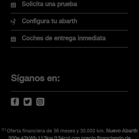
Nuevo Abarth 600e
Solicita una prueba
Nuevo Abarth 500e
Configura tu abarth
Coches de entrega inmediata
COMPRA
Promociones
Financiación
Síganos en:
Localiza tu concesionario
Movilidad eléctrica
Descarga de Catálogos
(1)
CLIENTES
Oferta financiera de 36 meses y 30.000 km.
Nuevo Abarth
500e 42kWh 113kw (154cv) con precio financiando de