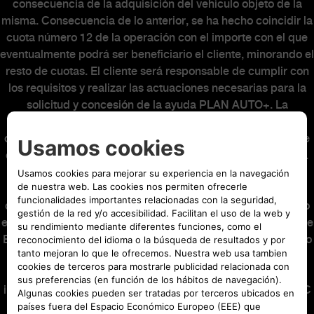
consecuencia de la adquisición del vehículo objeto de la
misma. Consecuencia de lo anterior, se ha hecho coincidir la
cuota número 12 de la operación con el importe con el que
eventualmente podrá ser beneficiario el cliente, minorando el
resto de cuotas. El cliente será responsable de cumplir con
los requisitos y realizar las actuaciones necesarias para la
solicitud y concesión de la ayuda PLAN AUTO+. La
concesión o no de la ayuda PLAN AUTO+ no alterará la
operación financiera. Al final del contrato podrá elegir entre
entregar su vehículo, o abonar o refinanciar la última cuota.
Oferta válida hasta el 31/08/2026. El modelo visualizado
puede no coincidir con el ofertado. Seguro de Crédito
opcional (22,86€ al mes) incluido en las mensualidades y no
en el capital financiado, suscrito con Stellantis Life Insurance
Europe Limited, con el nº de registro C68966 y con domicilio
social en MIB Housse, 53 Abate Rigord Street, Ta’ Xbiex,
XBX1122 Malta, como compañía de seguros, y con la
intermediación de Stellantis Financial Services España, EFC
SA, agente de seguros vinculado inscrito en la Dirección