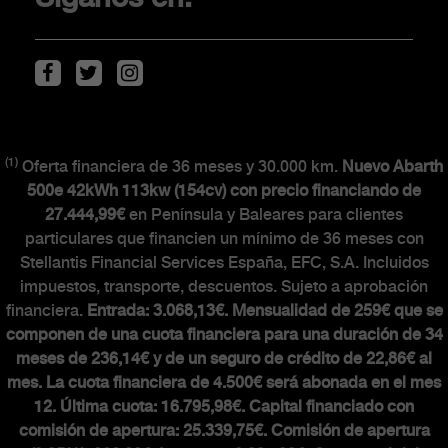
Localiza tu concesionario
Movilidad eléctrica
Descarga de Catálogos
(1)
CLIENTES
Oferta financiera de 36 meses y 30.000 km.
Nuevo Abarth
500e 42kWh 113kw (154cv) con precio financiando de
27.444,99€
en Península y Baleares para clientes
The Scorpionship
particulares que financien un mínimo de 36 meses con
Stellantis Financial Services España, EFC, S.A. Incluidos
Asistencia y recambios
impuestos, transporte, descuentos. Sujeto a aprobación
Accesorios
financiera.
Entrada: 3.068,13€. Mensualidad de 259€ que se
componen de una cuota financiera para una duración de 34
meses de 236,14€ y de un seguro de crédito de 22,86€ al
mes. La cuota financiera de 4.500€ será abonada en el mes
MUNDO ABARTH
12. Última cuota: 16.795,98€. Capital financiado con
comisión de apertura: 25.339,75€. Comisión de apertura