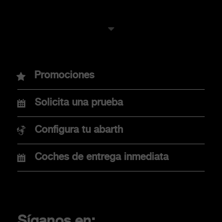
MODELOS
Promociones
Nuevo Abarth 600e
Solicita una prueba
Nuevo Abarth 500e
Configura tu abarth
Coches de entrega inmediata
COMPRA
Promociones
Financiación
Síganos en: