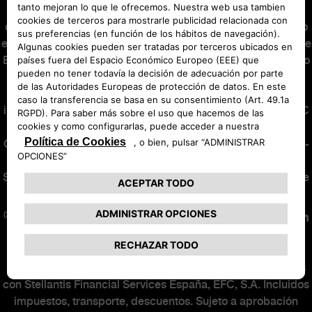
puede no coincidir con el ofertado. Seguro de Crédito
opcional (22,86€ al mes) incluido en las mensualidades y no
en el capital financiado, suscrito con Stellantis Life Insurance
Europe Limited, con el nº de registro C68966 y con domicilio
social en MIB Housse, 53 Abate Rigord Street, Ta’ Xbiex,
XBX1122 Malta, como compañía de seguros, y con la
intermediación de Stellantis Financial Services España, EFC
SA, agente de seguros vinculado inscrito en la Dirección
General de Seguros y Fondos de Pensiones con la clave AJ-
171 y con Seguro de Responsabilidad Civil contratado.
Sujeta a normas de suscripción de la aseguradora. Consulte
condiciones en
abarth.es
.
(2)
Oferta financiera de 36 meses y 30.000 km.
Nuevo Abarth
600e Competizione 54kwh 207 kw (280cv) con precio
financiando de 37.280,02€
en Península y Baleares para
clientes particulares que financien un mínimo de 36 meses
con Stellantis Financial Services España, EFC, S.A. Incluidos
impuestos, transporte, descuentos. Sujeto a aprobación