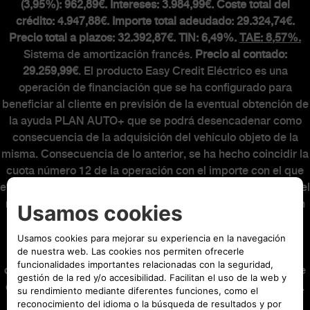
(3,95%): 962,89€. Intereses: 3.984,99€. Coste total del
Abarth Classiche
crédito: 4.947,88€. Importe total adeudado: 29.324,74€.
Precio total a plazos: 32.392,87€. TIN: 6,49%.
TAE: 8,57%.
Sistema de amortización francés.
Precio al contado:
29.259,99€
. El producto Easy Credit Eléctrico es una
operación de financiación que se ha configurado para
beneficiar al cliente en previsión de la eventual obtención de
la ayuda PLAN AUTO+ que se podrá desencadenar como
consecuencia de la adquisición del vehículo objeto de la
misma. Consecuencia de lo anterior, se ha hecho coincidir la
cuota número 12 de la operación con el importe con el que
eventualmente podrá ser beneficiario el cliente, minorando el
resto de cuotas. El cliente será responsable de cumplir con
los requisitos y realizar las actuaciones necesarias para la
solicitud y concesión de la ayuda PLAN AUTO+. La
concesión o no de la ayuda PLAN AUTO+ no alterará la
operación financiera. Al final del contrato podrá elegir entre
entregar su vehículo, o abonar o refinanciar la última cuota.
Oferta válida hasta el 31/08/2026. El modelo visualizado