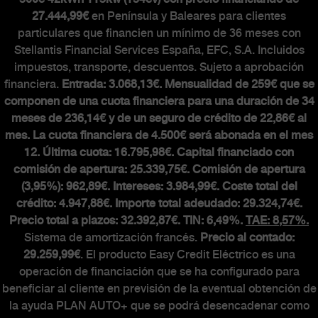
27.444,99€
en Península y Baleares para clientes
The Scorpionship
particulares que financien un mínimo de 36 meses con
Stellantis Financial Services España, EFC, S.A. Incluidos
Asistencia y recambios
impuestos, transporte, descuentos. Sujeto a aprobación
Accesorios
financiera.
Entrada: 3.068,13€. Mensualidad de 259€ que se
componen de una cuota financiera para una duración de 34
meses de 236,14€ y de un seguro de crédito de 22,86€ al
mes. La cuota financiera de 4.500€ será abonada en el mes
MUNDO ABARTH
12. Última cuota: 16.795,98€. Capital financiado con
comisión de apertura: 25.339,75€. Comisión de apertura
(3,95%): 962,89€. Intereses: 3.984,99€. Coste total del
Abarth Classiche
crédito: 4.947,88€. Importe total adeudado: 29.324,74€.
Precio total a plazos: 32.392,87€. TIN: 6,49%.
TAE: 8,57%.
Sistema de amortización francés.
Precio al contado:
29.259,99€
. El producto Easy Credit Eléctrico es una
operación de financiación que se ha configurado para
beneficiar al cliente en previsión de la eventual obtención de
la ayuda PLAN AUTO+ que se podrá desencadenar como