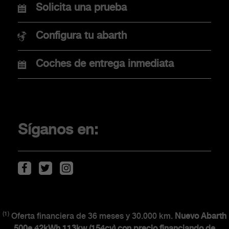
Nuevo Abarth 600e
Solicita una prueba
Nuevo Abarth 500e
Configura tu abarth
Coches de entrega inmediata
COMPRA
Promociones
Financiación
Síganos en:
Localiza tu concesionario
Movilidad eléctrica
Descarga de Catálogos
(1)
CLIENTES
Oferta financiera de 36 meses y 30.000 km.
Nuevo Abarth
500e 42kWh 113kw (154cv) con precio financiando de