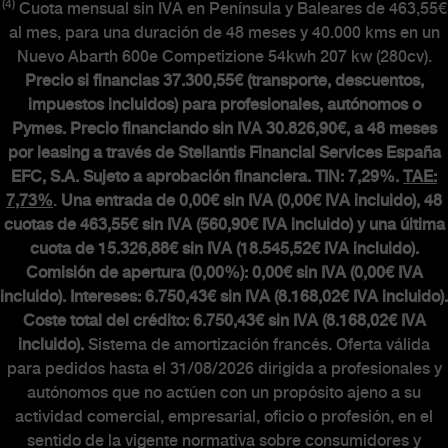
(4)
Cuota mensual sin IVA en Península y Baleares de 463,55€
al mes, para una duración de 48 meses y 40.000 kms en un
Nuevo Abarth 600e Competizione 54kwh 207 kw (280cv).
Precio si financias 37.300,55€ (transporte, descuentos,
impuestos incluidos) para profesionales, autónomos o
Pymes. Precio financiando sin IVA 30.826,90€, a 48 meses
por leasing a través de Stellantis Financial Services España
EFC, S.A. Sujeto a aprobación financiera. TIN: 7,29%.
TAE:
7,73%
.
Una entrada de 0,00€ sin IVA (0,00€ IVA incluido), 48
cuotas de 463,55€ sin IVA (560,90€ IVA incluido) y una última
cuota de 15.326,88€ sin IVA (18.545,52€ IVA incluido).
Comisión de apertura (0,00%): 0,00€ sin IVA (0,00€ IVA
incluido). Intereses: 6.750,43€ sin IVA (8.168,02€ IVA incluido).
Coste total del crédito: 6.750,43€ sin IVA (8.168,02€ IVA
incluido).
Sistema de amortización francés. Oferta válida
para pedidos hasta el 31/08/2026 dirigida a profesionales y
autónomos que no actúen con un propósito ajeno a su
actividad comercial, empresarial, oficio o profesión, en el
sentido de la vigente normativa sobre consumidores y