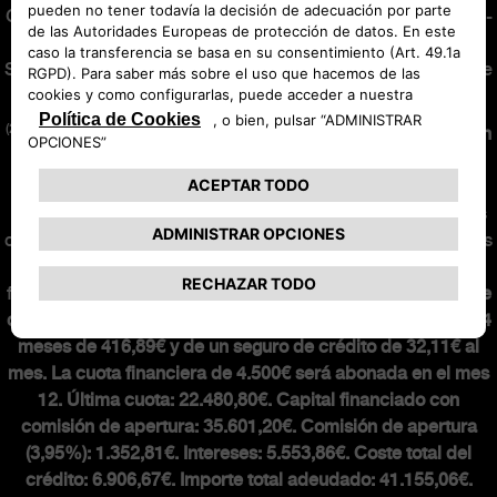
General de Seguros y Fondos de Pensiones con la clave AJ-
171 y con Seguro de Responsabilidad Civil contratado.
Sujeta a normas de suscripción de la aseguradora. Consulte
condiciones en
abarth.es
.
(2)
Oferta financiera de 36 meses y 30.000 km.
Nuevo Abarth
600e Competizione 54kwh 207 kw (280cv) con precio
financiando de 37.280,02€
en Península y Baleares para
clientes particulares que financien un mínimo de 36 meses
con Stellantis Financial Services España, EFC, S.A. Incluidos
impuestos, transporte, descuentos. Sujeto a aprobación
financiera.
Entrada: 3.031,63€. Mensualidad de 449€ que se
componen de una cuota financiera para una duración de 34
meses de 416,89€ y de un seguro de crédito de 32,11€ al
mes. La cuota financiera de 4.500€ será abonada en el mes
12. Última cuota: 22.480,80€. Capital financiado con
comisión de apertura: 35.601,20€. Comisión de apertura
(3,95%): 1.352,81€. Intereses: 5.553,86€. Coste total del
crédito: 6.906,67€. Importe total adeudado: 41.155,06€.