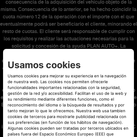
consecuencia de la adquisición del vehículo objeto de la
misma. Consecuencia de lo anterior, se ha hecho coincidir la
cuota número 12 de la operación con el importe con el que
eventualmente podrá ser beneficiario el cliente, minorando el
resto de cuotas. El cliente será responsable de cumplir con
los requisitos y realizar las actuaciones necesarias para la
solicitud y concesión de la ayuda PLAN AUTO+. La
concesión o no de la ayuda PLAN AUTO+ no alterará la
operación financiera. Al final del contrato podrá elegir entre
entregar su vehículo, o abonar o refinanciar la última cuota.
Oferta válida hasta el 31/08/2026. El modelo visualizado
puede no coincidir con el ofertado. Seguro de Crédito
opcional (22,86€ al mes) incluido en las mensualidades y no
en el capital financiado, suscrito con Stellantis Life Insurance
Europe Limited, con el nº de registro C68966 y con domicilio
social en MIB Housse, 53 Abate Rigord Street, Ta’ Xbiex,
XBX1122 Malta, como compañía de seguros, y con la
intermediación de Stellantis Financial Services España, EFC
SA, agente de seguros vinculado inscrito en la Dirección