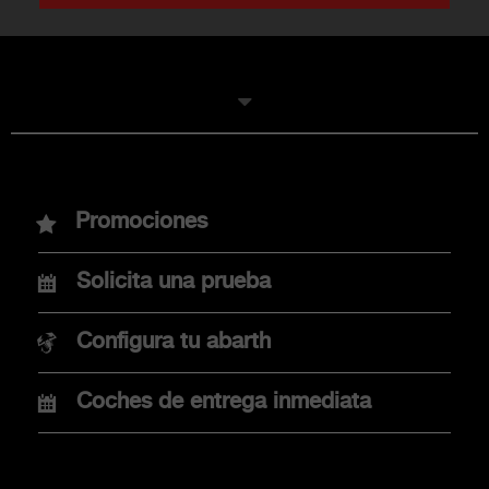
MODELOS
Promociones
Nuevo Abarth 600e
Solicita una prueba
Nuevo Abarth 500e
Configura tu abarth
Coches de entrega inmediata
COMPRA