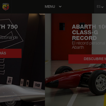
MENU
ES
avigation
ABARTH 1000
CLASS-G
RECORD
El récord personal de Carlo
Abarth
DESCUBRE MÁS