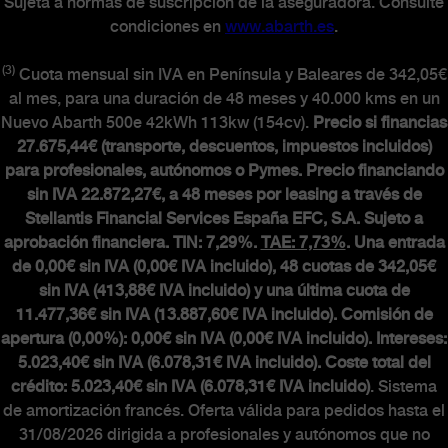
Sujeta a normas de suscripción de la aseguradora. Consulte
condiciones en
www.abarth.es
.
(3)
Cuota mensual sin IVA en Península y Baleares de 342,05€
al mes, para una duración de 48 meses y 40.000 kms en un
Nuevo Abarth 500e 42kWh 113kw (154cv).
Precio si financias
27.675,44€ (transporte, descuentos, impuestos incluidos)
para profesionales, autónomos o Pymes. Precio financiando
sin IVA 22.872,27€, a 48 meses por leasing a través de
Stellantis Financial Services España EFC, S.A. Sujeto a
aprobación financiera. TIN: 7,29%.
TAE: 7,73%
. Una entrada
de 0,00€ sin IVA (0,00€ IVA incluido), 48 cuotas de 342,05€
sin IVA (413,88€ IVA incluido) y una última cuota de
11.477,36€ sin IVA (13.887,60€ IVA incluido). Comisión de
apertura (0,00%): 0,00€ sin IVA (0,00€ IVA incluido). Intereses:
5.023,40€ sin IVA (6.078,31€ IVA incluido). Coste total del
crédito: 5.023,40€ sin IVA (6.078,31€ IVA incluido)
. Sistema
de amortización francés. Oferta válida para pedidos hasta el
31/08/2026 dirigida a profesionales y autónomos que no