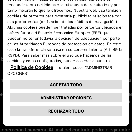
MUNDO ABARTH
12. Última cuota: 16.795,98€. Capital financiado con
comisión de apertura: 25.339,75€. Comisión de apertura
(3,95%): 962,89€. Intereses: 3.984,99€. Coste total del
Abarth Classiche
crédito: 4.947,88€. Importe total adeudado: 29.324,74€.
Precio total a plazos: 32.392,87€. TIN: 6,49%.
TAE: 8,57%.
Sistema de amortización francés.
Precio al contado:
29.259,99€
. El producto Easy Credit Eléctrico es una
operación de financiación que se ha configurado para
beneficiar al cliente en previsión de la eventual obtención de
la ayuda PLAN AUTO+ que se podrá desencadenar como
consecuencia de la adquisición del vehículo objeto de la
misma. Consecuencia de lo anterior, se ha hecho coincidir la
cuota número 12 de la operación con el importe con el que
eventualmente podrá ser beneficiario el cliente, minorando el
resto de cuotas. El cliente será responsable de cumplir con
los requisitos y realizar las actuaciones necesarias para la
solicitud y concesión de la ayuda PLAN AUTO+. La
concesión o no de la ayuda PLAN AUTO+ no alterará la
operación financiera. Al final del contrato podrá elegir entre