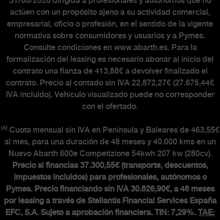
31/08/2026 dirigida a profesionales y autónomos que no
actúen con un propósito ajeno a su actividad comercial,
empresarial, oficio o profesión, en el sentido de la vigente
normativa sobre consumidores y usuarios y a Pymes.
Consulte condiciones en www.abarth.es. Para la
formalización del leasing es necesario abonar al inicio del
contrato una fianza de 413,88€ a devolver finalizado el
contrato. Precio al contado sin IVA 22.872,27€ (27.675,44€
IVA incluido). Vehículo visualizado puede no corresponder
con el ofertado.
(4)
Cuota mensual sin IVA en Península y Baleares de 463,55€
al mes, para una duración de 48 meses y 40.000 kms en un
Nuevo Abarth 600e Competizione 54kwh 207 kw (280cv).
Precio si financias 37.300,55€ (transporte, descuentos,
impuestos incluidos) para profesionales, autónomos o
Pymes. Precio financiando sin IVA 30.826,90€, a 48 meses
por leasing a través de Stellantis Financial Services España
EFC, S.A. Sujeto a aprobación financiera. TIN: 7,29%.
TAE: