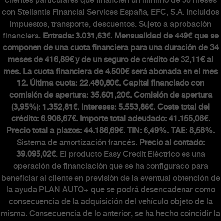
clientes particulares que financien un mínimo de 36 meses
con Stellantis Financial Services España, EFC, S.A. Incluidos
impuestos, transporte, descuentos. Sujeto a aprobación
financiera.
Entrada: 3.031,63€. Mensualidad de 449€ que se
componen de una cuota financiera para una duración de 34
meses de 416,89€ y de un seguro de crédito de 32,11€ al
mes. La cuota financiera de 4.500€ será abonada en el mes
12. Última cuota: 22.480,80€. Capital financiado con
comisión de apertura: 35.601,20€. Comisión de apertura
(3,95%): 1.352,81€. Intereses: 5.553,86€. Coste total del
crédito: 6.906,67€. Importe total adeudado: 41.155,06€.
Precio total a plazos: 44.186,69€. TIN: 6,49%.
TAE: 8,58%.
Sistema de amortización francés.
Precio al contado:
39.095,02€
. El producto Easy Credit Eléctrico es una
operación de financiación que se ha configurado para
beneficiar al cliente en previsión de la eventual obtención de
la ayuda PLAN AUTO+ que se podrá desencadenar como
consecuencia de la adquisición del vehículo objeto de la
misma. Consecuencia de lo anterior, se ha hecho coincidir la