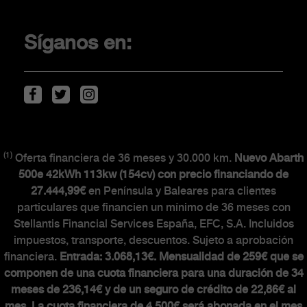
Promociones
Financiación
Síganos en:
Localiza tu concesionario
Movilidad eléctrica
Descarga de Catálogos
(1)
Oferta financiera de 36 meses y 30.000 km.
Nuevo Abarth
CLIENTES
500e 42kWh 113kw (154cv) con precio financiando de
27.444,99€
en Península y Baleares para clientes
particulares que financien un mínimo de 36 meses con
The Scorpionship
Stellantis Financial Services España, EFC, S.A. Incluidos
Asistencia y recambios
impuestos, transporte, descuentos. Sujeto a aprobación
Accesorios
financiera.
Entrada: 3.068,13€. Mensualidad de 259€ que se
componen de una cuota financiera para una duración de 34
meses de 236,14€ y de un seguro de crédito de 22,86€ al
mes. La cuota financiera de 4.500€ será abonada en el mes