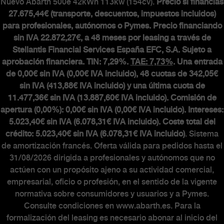
Nuevo Abarth 500e 42kWh 113kw (154cv).
Precio si financias
27.675,44€ (transporte, descuentos, impuestos incluidos)
para profesionales, autónomos o Pymes. Precio financiando
sin IVA 22.872,27€, a 48 meses por leasing a través de
Stellantis Financial Services España EFC, S.A. Sujeto a
aprobación financiera. TIN: 7,29%.
TAE: 7,73%
. Una entrada
de 0,00€ sin IVA (0,00€ IVA incluido), 48 cuotas de 342,05€
sin IVA (413,88€ IVA incluido) y una última cuota de
11.477,36€ sin IVA (13.887,60€ IVA incluido). Comisión de
apertura (0,00%): 0,00€ sin IVA (0,00€ IVA incluido). Intereses:
5.023,40€ sin IVA (6.078,31€ IVA incluido). Coste total del
crédito: 5.023,40€ sin IVA (6.078,31€ IVA incluido)
. Sistema
de amortización francés. Oferta válida para pedidos hasta el
31/08/2026 dirigida a profesionales y autónomos que no
actúen con un propósito ajeno a su actividad comercial,
empresarial, oficio o profesión, en el sentido de la vigente
normativa sobre consumidores y usuarios y a Pymes.
Consulte condiciones en www.abarth.es. Para la
formalización del leasing es necesario abonar al inicio del