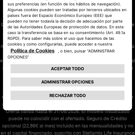
Sistema de amortización francés.
Precio al contado:
29.259,99€
. El producto Easy Credit Eléctrico es una
operación de financiación que se ha configurado para
beneficiar al cliente en previsión de la eventual obtención de
la ayuda PLAN AUTO+ que se podrá desencadenar como
consecuencia de la adquisición del vehículo objeto de la
misma. Consecuencia de lo anterior, se ha hecho coincidir la
cuota número 12 de la operación con el importe con el que
eventualmente podrá ser beneficiario el cliente, minorando el
resto de cuotas. El cliente será responsable de cumplir con
los requisitos y realizar las actuaciones necesarias para la
solicitud y concesión de la ayuda PLAN AUTO+. La
concesión o no de la ayuda PLAN AUTO+ no alterará la
operación financiera. Al final del contrato podrá elegir entre
entregar su vehículo, o abonar o refinanciar la última cuota.
Oferta válida hasta el 31/08/2026. El modelo visualizado
puede no coincidir con el ofertado. Seguro de Crédito
opcional (22,86€ al mes) incluido en las mensualidades y no
en el capital financiado, suscrito con Stellantis Life Insurance