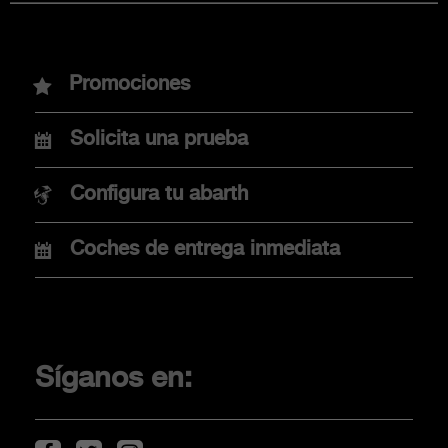
MODELOS
Promociones
Nuevo Abarth 600e
Solicita una prueba
Nuevo Abarth 500e
Configura tu abarth
Coches de entrega inmediata
COMPRA
Promociones
Financiación
Síganos en:
Localiza tu concesionario
Movilidad eléctrica