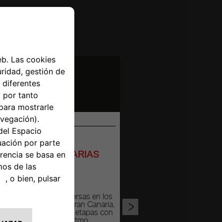
ALLY
 DE NOVIEMBRE
Y DE ISLAS CANARIAS
AÑA), ASFALTO
reteras sinuosas inmersas en los
>
onantes paisajes de Gran Canaria,
rcuito de asfalto ofrece etapas con
os y descensos a un ritmo