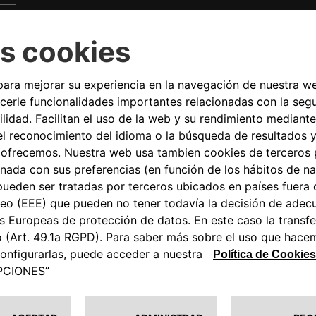
ABARTH RALLY
ABARTH R
6-8 DE NOVIEMBRE
26-28
RALLY DE HUNGRÍA
RALL
(HUNGRÍA), ASFALTO
(ESP
a Copa
Hungría presenta etapas rápidas y
Con car
secciones angostas, aunque la lluvia y el
impresi
irá en
barro proporcionaron un inesperado
este ci
 de
desafío adicional en 2019.
ascens