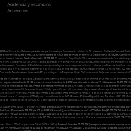
Asistencia y recambios
Accesorios
4,99€
en Península y Baleares para clientes particulares que financien un mínimo de 36 meses con Stellantis Financial Serv
crédito de 22,86€ al mes. La cuota financiera de 4.500€ será abonada en el mes 12. Última cuota: 16.795,98€. Capital finan
amortización francés.
Precio al contado: 29.259,99€
. El producto Easy Credit Eléctrico es una operación de financiación q
hecho coincidir la cuota número 12 de la operación con el importe con el que eventualmente podrá ser beneficiario el clien
operación financiera. Al final del contrato podrá elegir entre entregar su vehículo, o abonar o refinanciar la última cuot
e Limited, con el nº de registro C68966 y con domicilio social en MIB Housse, 53 Abate Rigord Street, Ta’ Xbiex, XBX1122 M
y Fondos de Pensiones con la clave AJ-171 y con Seguro de Responsabilidad Civil contratado. Sujeta a normas de suscripc
do de 37.280,02€
en Península y Baleares para clientes particulares que financien un mínimo de 36 meses con Stellantis Fi
seguro de crédito de 32,11€ al mes. La cuota financiera de 4.500€ será abonada en el mes 12. Última cuota: 22.480,80€. Capi
stema de amortización francés.
Precio al contado: 39.095,02€
. El producto Easy Credit Eléctrico es una operación de financ
e ha hecho coincidir la cuota número 12 de la operación con el importe con el que eventualmente podrá ser beneficiario el c
operación financiera. Al final del contrato podrá elegir entre entregar su vehículo, o abonar o refinanciar la última cuot
e Limited, con el nº de registro C68966 y con domicilio social en MIB Housse, 53 Abate Rigord Street, Ta’ Xbiex, XBX1122 M
ondos de Pensiones con la clave AJ-171 y con Seguro de Responsabilidad Civil contratado. Sujeta a normas de suscripción
evo Abarth 500e 42kWh 113kw (154cv).
Precio si financias 27.675,44€ (transporte, descuentos, impuestos incluidos) para prof
 incluido), 48 cuotas de 342,05€ sin IVA (413,88€ IVA incluido) y una última cuota de 11.477,36€ sin IVA (13.887,60€ IVA incluido)
hasta el 31/08/2026 dirigida a profesionales y autónomos que no actúen con un propósito ajeno a su actividad comercial, e
ar al inicio del contrato una fianza de 413,88€ a devolver finalizado el contrato. Precio al contado sin IVA 22.872,27€ (27.
 Nuevo Abarth 600e Competizione 54kwh 207 kw (280cv).
Precio si financias 37.300,55€ (transporte, descuentos, impuestos in
sin IVA (0,00€ IVA incluido), 48 cuotas de 463,55€ sin IVA (560,90€ IVA incluido) y una última cuota de 15.326,88€ sin IVA (18.54