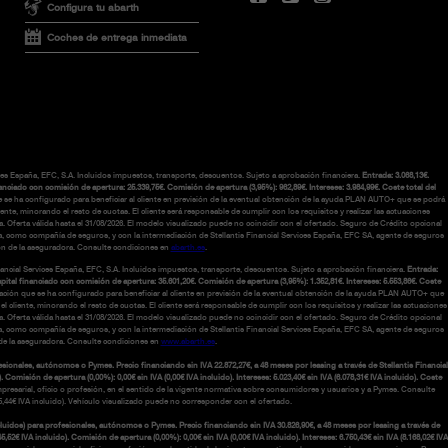
Configura tu abarth
Coches de entrega inmediata
ices España, EFC, S.A. Incluidos impuestos, transporte, descuentos. Sujeto a aprobación financiera.
Entrada: 3.068,13€.
ciado con comisión de apertura: 25.339,75€. Comisión de apertura (3,95%): 962,89€. Intereses: 3.984,99€. Coste total del
ue se ha configurado para beneficiar al cliente en previsión de la eventual obtención de la ayuda PLAN AUTO+ que se podrá
te, minorando el resto de cuotas. El cliente será responsable de cumplir con los requisitos y realizar las actuaciones
a. Oferta válida hasta el 31/08/2026. El modelo visualizado puede no coincidir con el ofertado. Seguro de Crédito opcional
alta, como compañía de seguros, y con la intermediación de Stellantis Financial Services España, EFC SA, agente de seguros
ión de la aseguradora. Consulte condiciones en
abarth.es
.
nancial Services España, EFC, S.A. Incluidos impuestos, transporte, descuentos. Sujeto a aprobación financiera.
Entrada:
tal financiado con comisión de apertura: 35.601,20€. Comisión de apertura (3,95%): 1.352,81€. Intereses: 5.553,86€. Coste
iación que se ha configurado para beneficiar al cliente en previsión de la eventual obtención de la ayuda PLAN AUTO+ que
liente, minorando el resto de cuotas. El cliente será responsable de cumplir con los requisitos y realizar las actuaciones
a. Oferta válida hasta el 31/08/2026. El modelo visualizado puede no coincidir con el ofertado. Seguro de Crédito opcional
alta, como compañía de seguros, y con la intermediación de Stellantis Financial Services España, EFC SA, agente de seguros
 de la aseguradora. Consulte condiciones en
www.abarth.es
.
esionales, autónomos o Pymes. Precio financiando sin IVA 22.872,27€, a 48 meses por leasing a través de Stellantis Financial
. Comisión de apertura (0,00%): 0,00€ sin IVA (0,00€ IVA incluido). Intereses: 5.023,40€ sin IVA (6.078,31€ IVA incluido). Coste
mpresarial, oficio o profesión, en el sentido de la vigente normativa sobre consumidores y usuarios y a Pymes. Consulte
675,44€ IVA incluido). Vehículo visualizado puede no corresponder con el ofertado.
cluidos) para profesionales, autónomos o Pymes. Precio financiando sin IVA 30.826,90€, a 48 meses por leasing a través de
5,52€ IVA incluido). Comisión de apertura (0,00%): 0,00€ sin IVA (0,00€ IVA incluido). Intereses: 6.750,43€ sin IVA (8.168,02€ IVA