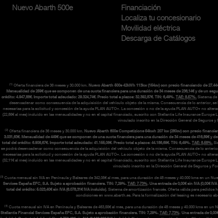
Nuevo Abarth 500e
Financiación
Localiza tu concesionario
Movilidad eléctrica
Descarga de Catálogos
(1)
Oferta financiera de 36 meses y 30.000 km.
Nuevo Abarth 500e 42kWh 113kw (154cv) con precio financiando de 27.44
Mensualidad de 259€ que se componen de una cuota financiera para una duración de 34 meses de 236,14€ y de un seguro de 
crédito: 4.947,88€. Importe total adeudado: 29.324,74€. Precio total a plazos: 32.392,87€. TIN: 6,49%.
TAE: 8,57%.
Sistema de 
desencadenar como consecuencia de la adquisición del vehículo objeto de la misma. Consecuencia de lo anterior, se ha 
necesarias para la solicitud y concesión de la ayuda PLAN AUTO+. La concesión o no de la ayuda PLAN AUTO+ no alterará la 
(22,86€ al mes) incluido en las mensualidades y no en el capital financiado, suscrito con Stellantis Life Insurance Europ
vinculado inscrito en la Dirección General de Seguros 
(2)
Oferta financiera de 36 meses y 30.000 km.
Nuevo Abarth 600e Competizione 54kwh 207 kw (280cv) con precio financian
3.031,63€. Mensualidad de 449€ que se componen de una cuota financiera para una duración de 34 meses de 416,89€ y de un 
total del crédito: 6.906,67€. Importe total adeudado: 41.155,06€. Precio total a plazos: 44.186,69€. TIN: 6,49%.
TAE: 8,58%.
Si
se podrá desencadenar como consecuencia de la adquisición del vehículo objeto de la misma. Consecuencia de lo anterior, s
necesarias para la solicitud y concesión de la ayuda PLAN AUTO+. La concesión o no de la ayuda PLAN AUTO+ no alterará la 
(32,11€ al mes) incluido en las mensualidades y no en el capital financiado, suscrito con Stellantis Life Insurance Europ
vinculado inscrito en la Dirección General de Seguros y F
(3)
Cuota mensual sin IVA en Península y Baleares de 342,05€ al mes, para una duración de 48 meses y 40.000 kms en un Nu
Services España EFC, S.A. Sujeto a aprobación financiera. TIN: 7,29%.
TAE: 7,73%
. Una entrada de 0,00€ sin IVA (0,00€ IVA
total del crédito: 5.023,40€ sin IVA (6.078,31€ IVA incluido)
. Sistema de amortización francés. Oferta válida para pedidos 
condiciones en www.abarth.es. Para la formalización del leasing es necesario abon
(4)
Cuota mensual sin IVA en Península y Baleares de 463,55€ al mes, para una duración de 48 meses y 40.000 kms en un
Stellantis Financial Services España EFC, S.A. Sujeto a aprobación financiera. TIN: 7,29%.
TAE: 7,73%
.
Una entrada de 0,00€ 