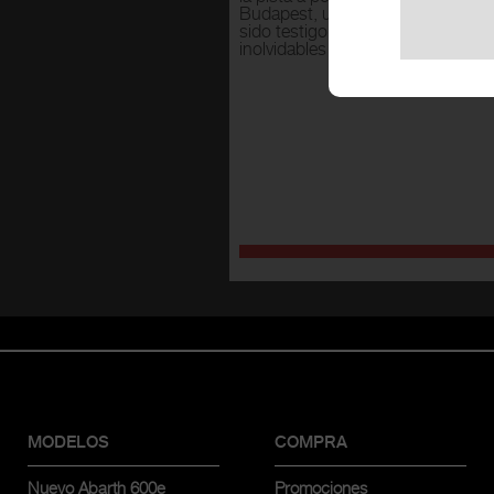
lares del calendario
Budapest, un recorrido único que
 Las etapas de paisajes
sido testigo de innumerables e
s y exuberantes se
inolvidables victorias.
or su superficie arenosa y
 angosta y ondulada.
MODELOS
COMPRA
Nuevo Abarth 600e
Promociones