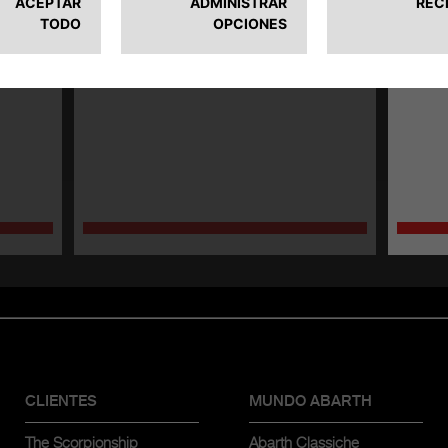
 ya ha
constan
deben p
velocid
manten
CLIENTES
MUNDO ABARTH
The Scorpionship
Abarth Classiche