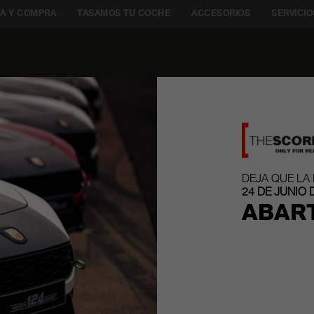
A Y COMPRA
TASAMOS TU COCHE
ACCESORIOS
SERVICIO
DEJA QUE LA
24 DE JUNIO 
ABART