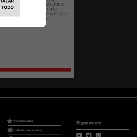
te, en las que los conductores
restar mucha atención a la
ad y al trazado de las curvas para
er una tracción óptima
Promociones
Síganos en:
Solicita una prueba