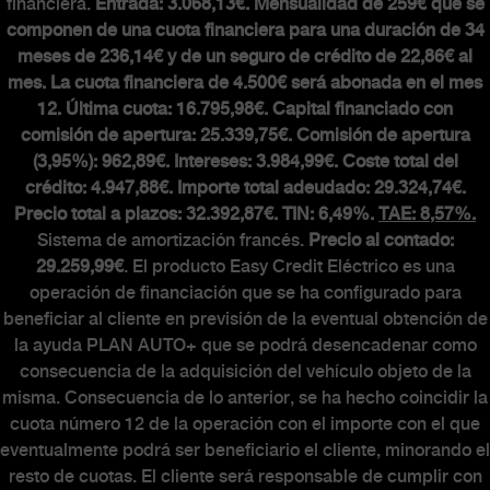
Accesorios
financiera.
Entrada: 3.068,13€. Mensualidad de 259€ que se
componen de una cuota financiera para una duración de 34
meses de 236,14€ y de un seguro de crédito de 22,86€ al
mes. La cuota financiera de 4.500€ será abonada en el mes
MUNDO ABARTH
12. Última cuota: 16.795,98€. Capital financiado con
comisión de apertura: 25.339,75€. Comisión de apertura
(3,95%): 962,89€. Intereses: 3.984,99€. Coste total del
Abarth Classiche
crédito: 4.947,88€. Importe total adeudado: 29.324,74€.
Precio total a plazos: 32.392,87€. TIN: 6,49%.
TAE: 8,57%.
Sistema de amortización francés.
Precio al contado:
29.259,99€
. El producto Easy Credit Eléctrico es una
operación de financiación que se ha configurado para
beneficiar al cliente en previsión de la eventual obtención de
la ayuda PLAN AUTO+ que se podrá desencadenar como
consecuencia de la adquisición del vehículo objeto de la
misma. Consecuencia de lo anterior, se ha hecho coincidir la
cuota número 12 de la operación con el importe con el que
eventualmente podrá ser beneficiario el cliente, minorando el
resto de cuotas. El cliente será responsable de cumplir con