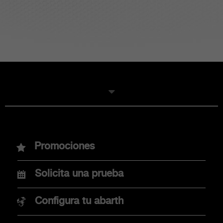
MODELOS
Promociones
Nuevo Abarth 600e
Solicita una prueba
Nuevo Abarth 500e
Configura tu abarth