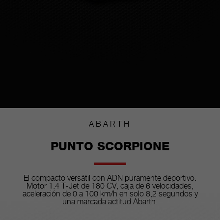
ABARTH
PUNTO SCORPIONE
El compacto versátil con ADN puramente deportivo.
Motor 1.4 T-Jet de 180 CV, caja de 6 velocidades,
aceleración de 0 a 100 km/h en solo 8,2 segundos y
una marcada actitud Abarth.