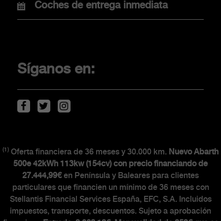
Coches de entrega inmediata
COMPRA
Promociones
Financiación
Síganos en:
Localiza tu concesionario
Movilidad eléctrica
Descarga de Catálogos
(1)
Oferta financiera de 36 meses y 30.000 km.
Nuevo Abarth
CLIENTES
500e 42kWh 113kw (154cv) con precio financiando de
27.444,99€
en Península y Baleares para clientes
particulares que financien un mínimo de 36 meses con
The Scorpionship
Stellantis Financial Services España, EFC, S.A. Incluidos
Asistencia y recambios
impuestos, transporte, descuentos. Sujeto a aprobación