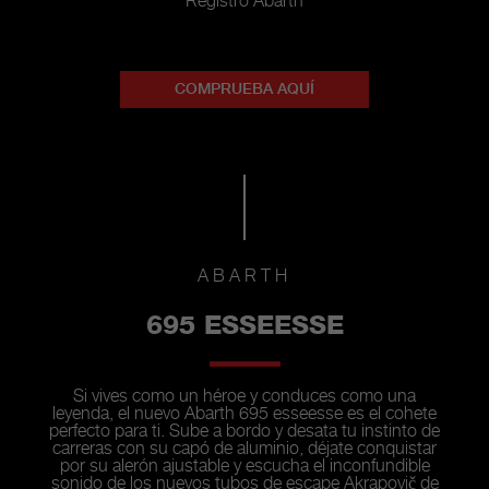
Registro Abarth
COMPRUEBA AQUÍ
ABARTH
695 ESSEESSE
Si vives como un héroe y conduces como una
leyenda, el nuevo Abarth 695 esseesse es el cohete
perfecto para ti. Sube a bordo y desata tu instinto de
carreras con su capó de aluminio, déjate conquistar
por su alerón ajustable y escucha el inconfundible
sonido de los nuevos tubos de escape Akrapovič de