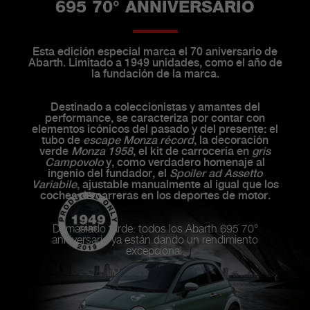
695 70° ANNIVERSARIO
Esta edición especial marca el 70 aniversario de
Abarth. Limitado a 1949 unidades, como el año de
la fundación de la marca.
Destinado a coleccionistas y amantes del
performance, se caracteriza por contar con
elementos icónicos del pasado y del presente: el
tubo de
escape Monza récord
, la decoración
verde
Monza 1958
, el kit de carrocería en
gris
Campovolo
y, como verdadero homenaje al
ingenio del fundador, el
Spoiler ad Assetto
Variabile
, ajustable manualmente al igual que los
coches de carreras en los deportes de motor.
Demasiado tarde: todos los Abarth 695 70°
anniversario ya están dando un rendimiento
excepcional.