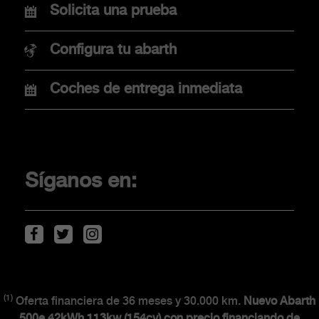
Nuevo Abarth 600e
Solicita una prueba
Nuevo Abarth 500e
Configura tu abarth
Coches de entrega inmediata
COMPRA
Promociones
Financiación
Síganos en:
Localiza tu concesionario
Movilidad eléctrica
Descarga de Catálogos
(1)
CLIENTES
Oferta financiera de 36 meses y 30.000 km.
Nuevo Abarth
500e 42kWh 113kw (154cv) con precio financiando de