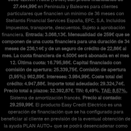
27.444,99€
en Península y Baleares para clientes
The Scorpionship
particulares que financien un mínimo de 36 meses con
Stellantis Financial Services España, EFC, S.A. Incluidos
Asistencia y recambios
impuestos, transporte, descuentos. Sujeto a aprobación
Accesorios
financiera.
Entrada: 3.068,13€. Mensualidad de 259€ que se
componen de una cuota financiera para una duración de 34
meses de 236,14€ y de un seguro de crédito de 22,86€ al
mes. La cuota financiera de 4.500€ será abonada en el mes
MUNDO ABARTH
12. Última cuota: 16.795,98€. Capital financiado con
comisión de apertura: 25.339,75€. Comisión de apertura
(3,95%): 962,89€. Intereses: 3.984,99€. Coste total del
Abarth Classiche
crédito: 4.947,88€. Importe total adeudado: 29.324,74€.
Precio total a plazos: 32.392,87€. TIN: 6,49%.
TAE: 8,57%.
Sistema de amortización francés.
Precio al contado:
29.259,99€
. El producto Easy Credit Eléctrico es una
operación de financiación que se ha configurado para
beneficiar al cliente en previsión de la eventual obtención de
la ayuda PLAN AUTO+ que se podrá desencadenar como