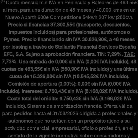
(4)
Cuota mensual sin IVA en Península y Baleares de 463,55€
al mes, para una duración de 48 meses y 40.000 kms en un
Nuevo Abarth 600e Competizione 54kwh 207 kw (280cv).
Precio si financias 37.300,55€ (transporte, descuentos,
impuestos incluidos) para profesionales, autónomos o
Pymes. Precio financiando sin IVA 30.826,90€, a 48 meses
por leasing a través de Stellantis Financial Services España
EFC, S.A. Sujeto a aprobación financiera. TIN: 7,29%.
TAE:
7,73%
.
Una entrada de 0,00€ sin IVA (0,00€ IVA incluido), 48
cuotas de 463,55€ sin IVA (560,90€ IVA incluido) y una última
cuota de 15.326,88€ sin IVA (18.545,52€ IVA incluido).
Comisión de apertura (0,00%): 0,00€ sin IVA (0,00€ IVA
incluido). Intereses: 6.750,43€ sin IVA (8.168,02€ IVA incluido).
Coste total del crédito: 6.750,43€ sin IVA (8.168,02€ IVA
incluido).
Sistema de amortización francés. Oferta válida
para pedidos hasta el 31/08/2026 dirigida a profesionales y
autónomos que no actúen con un propósito ajeno a su
actividad comercial, empresarial, oficio o profesión, en el
sentido de la vigente normativa sobre consumidores y