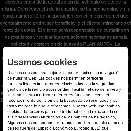
consecuencia de la adquisición del vehículo objeto de la
misma. Consecuencia de lo anterior, se ha hecho coincidir la
cuota número 12 de la operación con el importe con el que
eventualmente podrá ser beneficiario el cliente, minorando el
resto de cuotas. El cliente será responsable de cumplir con
los requisitos y realizar las actuaciones necesarias para la
solicitud y concesión de la ayuda PLAN AUTO+. La
concesión o no de la ayuda PLAN AUTO+ no alterará la
operación financiera. Al final del contrato podrá elegir entre
entregar su vehículo, o abonar o refinanciar la última cuota.
Oferta válida hasta el 31/08/2026. El modelo visualizado
puede no coincidir con el ofertado. Seguro de Crédito
opcional (22,86€ al mes) incluido en las mensualidades y no
en el capital financiado, suscrito con Stellantis Life Insurance
Europe Limited, con el nº de registro C68966 y con domicilio
social en MIB Housse, 53 Abate Rigord Street, Ta’ Xbiex,
XBX1122 Malta, como compañía de seguros, y con la
intermediación de Stellantis Financial Services España, EFC
SA, agente de seguros vinculado inscrito en la Dirección