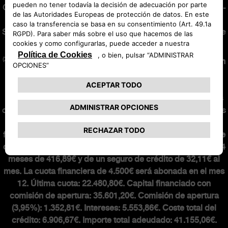
General de Seguros y Fondos de Pensiones con la clave AJ-
171 y con Seguro de Responsabilidad Civil contratado.
Sujeta a normas de suscripción de la aseguradora. Consulte
condiciones en
abarth.es
.
(2)
Oferta financiera de 36 meses y 30.000 km.
Nuevo Abarth
600e Competizione 54kwh 207 kw (280cv) con precio
financiando de 37.280,02€
en Península y Baleares para
clientes particulares que financien un mínimo de 36 meses
con Stellantis Financial Services España, EFC, S.A. Incluidos
impuestos, transporte, descuentos. Sujeto a aprobación
financiera.
Entrada: 3.031,63€. Mensualidad de 449€ que se
componen de una cuota financiera para una duración de 34
meses de 416,89€ y de un seguro de crédito de 32,11€ al
mes. La cuota financiera de 4.500€ será abonada en el mes
12. Última cuota: 22.480,80€. Capital financiado con
comisión de apertura: 35.601,20€. Comisión de apertura
(3,95%): 1.352,81€. Intereses: 5.553,86€. Coste total del
crédito: 6.906,67€. Importe total adeudado: 41.155,06€.