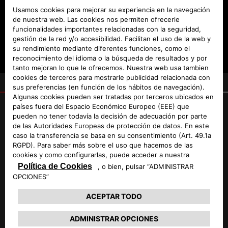
(27.675,44€ IVA incluido)
. Vehículo visualizado puede no
corresponder con el ofertado.
PIDE TU OFERTA
2
TUS DATOS
RELLENA EL FORMULARIO
CON TUS DATOS
Seleccionaste
ABARTH 500E RANGE