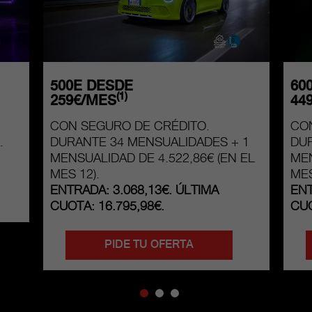
500E DESDE
60
(1)
259€/MES
44
CON SEGURO DE CRÉDITO.
CO
.
DURANTE 34 MENSUALIDADES + 1
DUR
MENSUALIDAD DE 4.522,86€ (EN EL
MEN
MES 12).
MES
ENTRADA: 3.068,13€. ÚLTIMA
ENT
CUOTA: 16.795,98€.
CUO
PIDE TU OFERTA