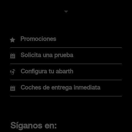
MODELOS
Promociones
Nuevo Abarth 600e
Solicita una prueba
Nuevo Abarth 500e
Configura tu abarth
Coches de entrega inmediata
COMPRA
Promociones
Financiación
Síganos en:
Localiza tu concesionario