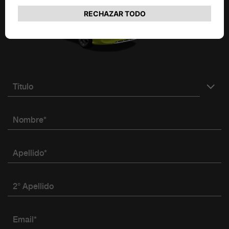
Título
Nombre*
Apellido*
2° Apellido
Email*