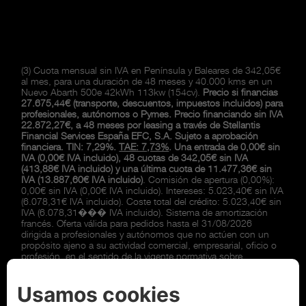
(3) Cuota mensual sin IVA en Península y Baleares de 342,05€
al mes, para una duración de 48 meses y 40.000 kms en un
Nuevo Abarth 500e 42kWh 113kw (154cv).
Precio si financias
27.675,44€ (transporte, descuentos, impuestos incluidos) para
profesionales, autónomos o Pymes. Precio financiando sin IVA
22.872,27€, a 48 meses por leasing a través de Stellantis
Financial Services España EFC, S.A. Sujeto a aprobación
financiera. TIN: 7,29%.
TAE: 7,73%
. Una entrada de 0,00€ sin
IVA (0,00€ IVA incluido), 48 cuotas de 342,05€ sin IVA
(413,88€ IVA incluido) y una última cuota de 11.477,36€ sin
IVA (13.887,60€ IVA incluido)
. Comisión de apertura (0,00%):
0,00€ sin IVA (0,00€ IVA incluido). Intereses: 5.023,40€ sin IVA
(6.078,31€ IVA incluido). Coste total del crédito: 5.023,40€ sin
IVA (6.078,31��� IVA incluido). Sistema de amortización
francés. Oferta válida para pedidos hasta el 31/08/2026
dirigida a profesionales y autónomos que no actúen con un
propósito ajeno a su actividad comercial, empresarial, oficio o
profesión, en el sentido de la vigente normativa sobre
consumidores y usuarios y a Pymes. Consulte condiciones en
www.abarth.es.
Para la formalización del leasing es necesario
abonar al inicio del contrato una fianza de 413,88€ a devolver
finalizado el contrato. Precio al contado sin IVA 22.872,27€