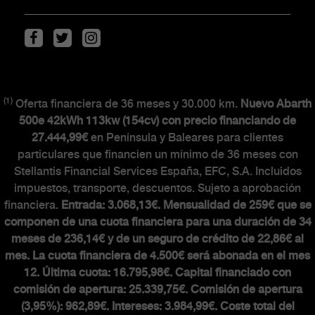
Movilidad eléctrica
Descarga de Catálogos
(1)
CLIENTES
Oferta financiera de 36 meses y 30.000 km.
Nuevo Abarth
500e 42kWh 113kw (154cv) con precio financiando de
27.444,99€
en Península y Baleares para clientes
The Scorpionship
particulares que financien un mínimo de 36 meses con
Stellantis Financial Services España, EFC, S.A. Incluidos
Asistencia y recambios
impuestos, transporte, descuentos. Sujeto a aprobación
Accesorios
financiera.
Entrada: 3.068,13€. Mensualidad de 259€ que se
componen de una cuota financiera para una duración de 34
meses de 236,14€ y de un seguro de crédito de 22,86€ al
mes. La cuota financiera de 4.500€ será abonada en el mes
MUNDO ABARTH
12. Última cuota: 16.795,98€. Capital financiado con
comisión de apertura: 25.339,75€. Comisión de apertura
(3,95%): 962,89€. Intereses: 3.984,99€. Coste total del
Abarth Classiche