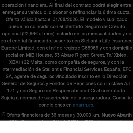
operación financiera. Al final del contrato podrá elegir entre
entregar su vehículo, o abonar o refinanciar la última cuota.
Oferta válida hasta el 31/08/2026. El modelo visualizado
puede no coincidir con el ofertado. Seguro de Crédito
opcional (22,86€ al mes) incluido en las mensualidades y no
en el capital financiado, suscrito con Stellantis Life Insurance
Europe Limited, con el nº de registro C68966 y con domicilio
social en MIB Housse, 53 Abate Rigord Street, Ta’ Xbiex,
XBX1122 Malta, como compañía de seguros, y con la
intermediación de Stellantis Financial Services España, EFC
SA, agente de seguros vinculado inscrito en la Dirección
General de Seguros y Fondos de Pensiones con la clave AJ-
171 y con Seguro de Responsabilidad Civil contratado.
Sujeta a normas de suscripción de la aseguradora. Consulte
condiciones en
abarth.es
.
(2)
Oferta financiera de 36 meses y 30.000 km.
Nuevo Abarth
600e Competizione 54kwh 207 kw (280cv) con precio
financiando de 37.280,02€
en Península y Baleares para