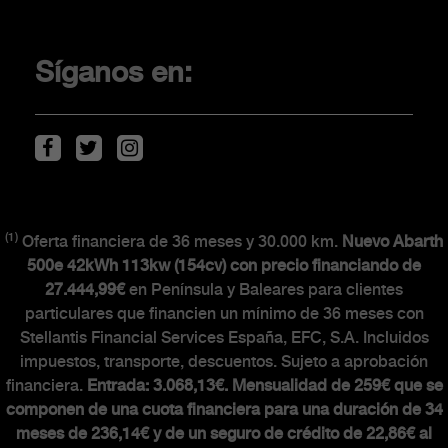
Promociones
Financiación
Síganos en:
Localiza tu concesionario
Movilidad eléctrica
Descarga de Catálogos
(1)
CLIENTES
Oferta financiera de 36 meses y 30.000 km.
Nuevo Abarth
500e 42kWh 113kw (154cv) con precio financiando de
27.444,99€
en Península y Baleares para clientes
The Scorpionship
particulares que financien un mínimo de 36 meses con
Stellantis Financial Services España, EFC, S.A. Incluidos
Asistencia y recambios
impuestos, transporte, descuentos. Sujeto a aprobación
Accesorios
financiera.
Entrada: 3.068,13€. Mensualidad de 259€ que se
componen de una cuota financiera para una duración de 34
meses de 236,14€ y de un seguro de crédito de 22,86€ al