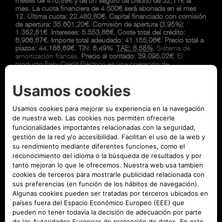
meses de 416,89€ y de un seguro de crédito de 32,11€ al
mes. La cuota financiera de 4.500€ será abonada en el mes
12. Última cuota: 22.480,80€. Capital financiado con comisión
de apertura: 35.601,20€. Comisión de apertura (3,95%):
1.352,81€. Intereses: 5.553,86€. Coste total del crédito:
6.906,67€. Importe total adeudado: 41.155,06€. Precio total a
plazos: 44.186,69€. TIN: 6,49%.
TAE: 8,58%
.
Sistema de
amortización francés.
Precio al contado: 39.095,02€
. El
producto Easy Credit Eléctrico es una operación de
financiación que se ha configurado para beneficiar al cliente en
previsión de la eventual obtención de la ayuda PLAN AUTO+
que se podrá desencadenar como consecuencia de la
adquisición del vehículo objeto de la misma. Consecuencia de
lo anterior, se ha hecho coincidir la cuota número 12 de la
operación con el importe con el que eventualmente podrá ser
beneficiario el cliente, minorando el resto de cuotas. El cliente
será responsable de cumplir con los requisitos y realizar las
actuaciones necesarias para la solicitud y concesión de la
ayuda PLAN AUTO+. La concesión o no de la ayuda PLAN
AUTO+ no alterará la operación financiera. Al final del contrato
podrá elegir entre entregar su vehículo, o abonar o refinanciar la
última cuota. Oferta válida hasta el 31/08/2026. El modelo
visualizado puede no coincidir con el ofertado. Seguro de
Crédito opcional (32,11€ al mes) incluido en las
mensualidades y no en el capital financiado, suscrito con
Stellantis Life Insurance Europe Limited, con el nº de registro
C68966 y con domicilio social en MIB Housse, 53 Abate
Rigord Street, Ta’ Xbiex, XBX1122 Malta, como compañía de