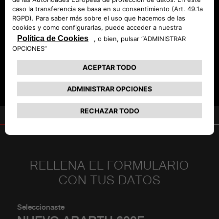
seguros, y con la intermediación de Stellantis Financial
Services España, EFC SA, agente de seguros vinculado
inscrito en la Dirección General de Seguros y Fondos de
Pensiones con la clave AJ-171 y con Seguro de
Responsabilidad Civil contratado. Sujeta a normas de
suscripción de la aseguradora. Consulte condiciones en
www.abarth.es.
PIDE TU OFERTA
2
TUS DATOS
RELLENA EL FORMULARIO
CON TUS DATOS
Seleccionaste