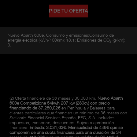
PIDE TU OFERTA
Nuevo Abarth 600e. Consumo y emisiones:Consumo de
energía eléctrica (kWh/100km): 18.1; Emisiones de CO
(g/km):
2
0.
(2) Oferta financiera de 36 meses y 30.000 km.
Nuevo Abarth
600e Competizione 54kwh 207 kw (280cv) con precio
financiando de 37.280,02€
en Península y Baleares para
clientes particulares que financien un mínimo de 36 meses con
Stellantis Financial Services España, EFC, S.A. Incluidos
impuestos, transporte, descuentos. Sujeto a aprobación
financiera.
Entrada: 3.031,63€. Mensualidad de 449€ que se
componen de una cuota financiera para una duración de 34