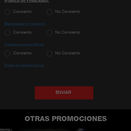
(Política de Privacidad)
:
Consiento
No Consiento
Manténgase en contacto
Consiento
No Consiento
Consiga mejores ofertas
Consiento
No Consiento
Únase a nuestros socios
ENVIAR
OTRAS PROMOCIONES
SING
RESAS