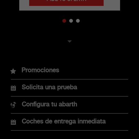
MODELOS
Promociones
Nuevo Abarth 600e
Solicita una prueba
Nuevo Abarth 500e
Configura tu abarth
Coches de entrega inmediata
COMPRA