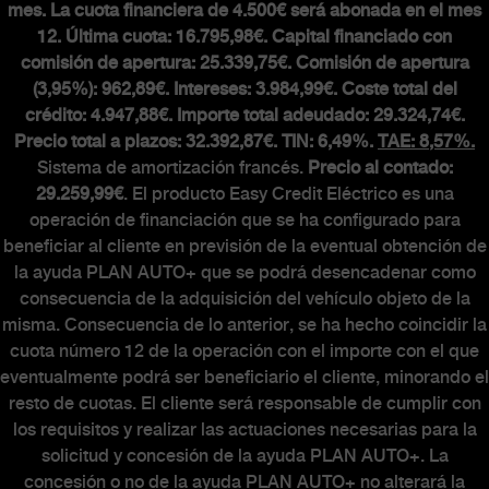
mes. La cuota financiera de 4.500€ será abonada en el mes
MUNDO ABARTH
12. Última cuota: 16.795,98€. Capital financiado con
comisión de apertura: 25.339,75€. Comisión de apertura
(3,95%): 962,89€. Intereses: 3.984,99€. Coste total del
Abarth Classiche
crédito: 4.947,88€. Importe total adeudado: 29.324,74€.
Precio total a plazos: 32.392,87€. TIN: 6,49%.
TAE: 8,57%.
Sistema de amortización francés.
Precio al contado:
29.259,99€
. El producto Easy Credit Eléctrico es una
operación de financiación que se ha configurado para
beneficiar al cliente en previsión de la eventual obtención de
la ayuda PLAN AUTO+ que se podrá desencadenar como
consecuencia de la adquisición del vehículo objeto de la
misma. Consecuencia de lo anterior, se ha hecho coincidir la
cuota número 12 de la operación con el importe con el que
eventualmente podrá ser beneficiario el cliente, minorando el
resto de cuotas. El cliente será responsable de cumplir con
los requisitos y realizar las actuaciones necesarias para la
solicitud y concesión de la ayuda PLAN AUTO+. La
concesión o no de la ayuda PLAN AUTO+ no alterará la