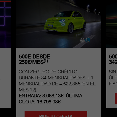
500E DESDE
50
(1)
259€/MES
34
CON SEGURO DE CRÉDITO.
SIN
.
DURANTE 34 MENSUALIDADES + 1
ÚLT
MENSUALIDAD DE 4.522,86€ (EN EL
FIA
MES 12).
ENTRADA: 3.068,13€. ÚLTIMA
CUOTA: 16.795,98€.
PIDE TU OFERTA