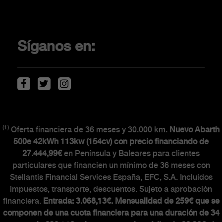
Promociones
Financiación
Síganos en:
Localiza tu concesionario
Movilidad eléctrica
Descarga de Catálogos
(1)
Oferta financiera de 36 meses y 30.000 km.
Nuevo Abarth
CLIENTES
500e 42kWh 113kw (154cv) con precio financiando de
27.444,99€
en Península y Baleares para clientes
particulares que financien un mínimo de 36 meses con
The Scorpionship
Stellantis Financial Services España, EFC, S.A. Incluidos
Asistencia y recambios
impuestos, transporte, descuentos. Sujeto a aprobación
Accesorios
financiera.
Entrada: 3.068,13€. Mensualidad de 259€ que se
componen de una cuota financiera para una duración de 34