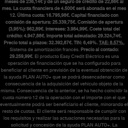
meses de 236,14€ y de un seguro de crédito de 22,86€ al
mes. La cuota financiera de 4.500€ será abonada en el mes
MUNDO ABARTH
12. Última cuota: 16.795,98€. Capital financiado con
comisión de apertura: 25.339,75€. Comisión de apertura
(3,95%): 962,89€. Intereses: 3.984,99€. Coste total del
Abarth Classiche
crédito: 4.947,88€. Importe total adeudado: 29.324,74€.
Precio total a plazos: 32.392,87€. TIN: 6,49%.
TAE: 8,57%.
Sistema de amortización francés.
Precio al contado:
29.259,99€
. El producto Easy Credit Eléctrico es una
operación de financiación que se ha configurado para
beneficiar al cliente en previsión de la eventual obtención de
la ayuda PLAN AUTO+ que se podrá desencadenar como
consecuencia de la adquisición del vehículo objeto de la
misma. Consecuencia de lo anterior, se ha hecho coincidir la
cuota número 12 de la operación con el importe con el que
eventualmente podrá ser beneficiario el cliente, minorando el
resto de cuotas. El cliente será responsable de cumplir con
los requisitos y realizar las actuaciones necesarias para la
solicitud y concesión de la ayuda PLAN AUTO+. La