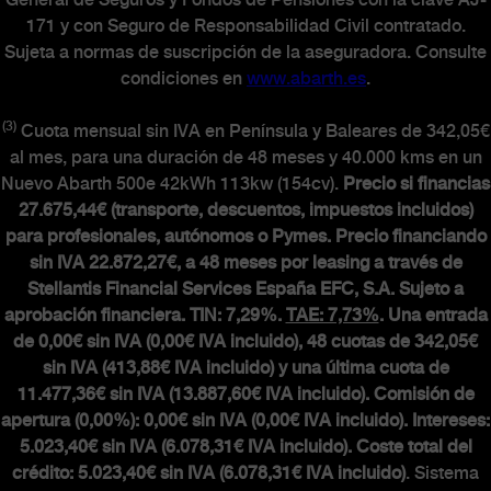
General de Seguros y Fondos de Pensiones con la clave AJ-
171 y con Seguro de Responsabilidad Civil contratado.
Sujeta a normas de suscripción de la aseguradora. Consulte
condiciones en
www.abarth.es
.
(3)
Cuota mensual sin IVA en Península y Baleares de 342,05€
al mes, para una duración de 48 meses y 40.000 kms en un
Nuevo Abarth 500e 42kWh 113kw (154cv).
Precio si financias
27.675,44€ (transporte, descuentos, impuestos incluidos)
para profesionales, autónomos o Pymes. Precio financiando
sin IVA 22.872,27€, a 48 meses por leasing a través de
Stellantis Financial Services España EFC, S.A. Sujeto a
aprobación financiera. TIN: 7,29%.
TAE: 7,73%
. Una entrada
de 0,00€ sin IVA (0,00€ IVA incluido), 48 cuotas de 342,05€
sin IVA (413,88€ IVA incluido) y una última cuota de
11.477,36€ sin IVA (13.887,60€ IVA incluido). Comisión de
apertura (0,00%): 0,00€ sin IVA (0,00€ IVA incluido). Intereses:
5.023,40€ sin IVA (6.078,31€ IVA incluido). Coste total del
crédito: 5.023,40€ sin IVA (6.078,31€ IVA incluido)
. Sistema