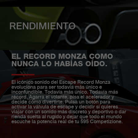
Tipo de motor, cilindrada,
cilindros, válvulas
RENDIMIENTO
Suspensión
T-JET, 1368 cm³, 4 cilindros en
línea, 4 válvulas por cilindro
Suspensión delantera: Mac-
Pherson con barra antivuelco
EL RECORD MONZA COMO
Trasera: barra de torsión y
NUNCA LO HABÍAS OÍDO.
RENDIMIENTO
Potencia máxima
barra antivuelco
El icónico sonido del Escape Record Monza
Velocidad máxima
180 CV (132 kW) a 5500 g/m
evoluciona para ser todavía más único e
Chasis
inconfundible. Todavía más único. Todavía más
récord. Agarra el volante, pisa el acelerador y
decide cómo divertirte. Pulsa un botón para
225 km/h
Suspensión deportiva de altura
activar la válvula de escape y decidir si quieres
viajar con un sonido más discreto y deportivo o dar
reducida
rienda suelta al rugido y dejar que todo el mundo
Aceleración 0-100 km/h
Par máximo
escuche la potencia real de tu 595 Competizione.
Amortiguadores