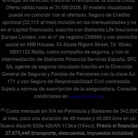
entregar su vehículo, o abonar o refinanciar la última cuota.
Oferta válida hasta el 31/08/2026. El modelo visualizado
puede no coincidir con el ofertado. Seguro de Crédito
opcional (32,11€ al mes) incluido en las mensualidades y no
en el capital financiado, suscrito con Stellantis Life Insurance
Europe Limited, con el nº de registro C68966 y con domicilio
social en MIB Housse, 53 Abate Rigord Street, Ta’ Xbiex,
XBX1122 Malta, como compañía de seguros, y con la
intermediación de Stellantis Financial Services España, EFC
SA, agente de seguros vinculado inscrito en la Dirección
General de Seguros y Fondos de Pensiones con la clave AJ-
171 y con Seguro de Responsabilidad Civil contratado.
Sujeta a normas de suscripción de la aseguradora. Consulte
condiciones en
www.abarth.es
.
(3)
Cuota mensual sin IVA en Península y Baleares de 342,05€
al mes, para una duración de 48 meses y 40.000 kms en un
Nuevo Abarth 500e 42kWh 113kw (154cv).
Precio si financias
27.675,44€ (transporte, descuentos, impuestos incluidos)