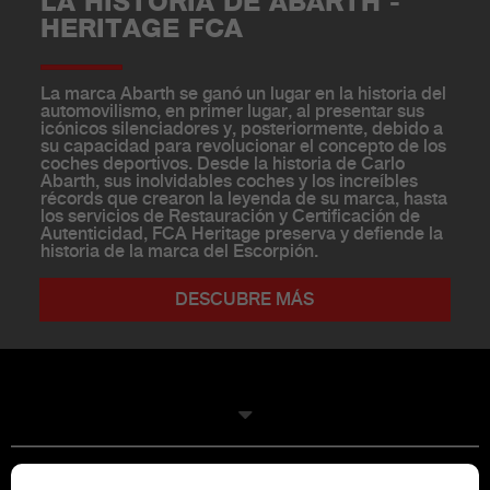
LA HISTORIA DE ABARTH -
HERITAGE FCA
La marca Abarth se ganó un lugar en la historia del
automovilismo, en primer lugar, al presentar sus
icónicos silenciadores y, posteriormente, debido a
su capacidad para revolucionar el concepto de los
coches deportivos. Desde la historia de Carlo
Abarth, sus inolvidables coches y los increíbles
récords que crearon la leyenda de su marca, hasta
los servicios de Restauración y Certificación de
Autenticidad, FCA Heritage preserva y defiende la
historia de la marca del Escorpión.
DESCUBRE MÁS