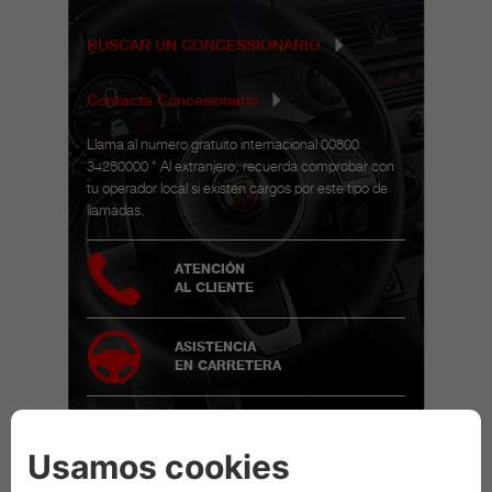
BUSCAR UN CONCESSIONARIO
Contacta Concesionario
Llama al numero gratuito internacional 00800
34280000 * Al extranjero, recuerda comprobar con
tu operador local si existen cargos por este tipo de
llamadas.
ATENCIÓN
AL CLIENTE
ASISTENCIA
EN CARRETERA
ACTUALIZACIÓN
VEHÍCULOS