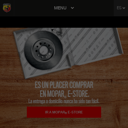
tent
MENU
ES
to
ation
IR A MOPAR
E-STORE
®