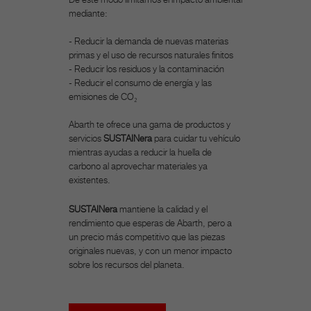
De este modo limitamos el impacto ambiental
mediante:
- Reducir la demanda de nuevas materias
primas y el uso de recursos naturales finitos
- Reducir los residuos y la contaminación
- Reducir el consumo de energía y las
emisiones de CO₂
Abarth
te ofrece una gama de productos y
servicios
SUSTAINera
para cuidar tu vehículo
mientras ayudas a reducir la huella de
carbono al aprovechar materiales ya
existentes.
SUSTAINera
mantiene la calidad y el
rendimiento que esperas de
Abarth
, pero a
un precio más competitivo que las piezas
originales nuevas, y con un menor impacto
sobre los recursos del planeta.