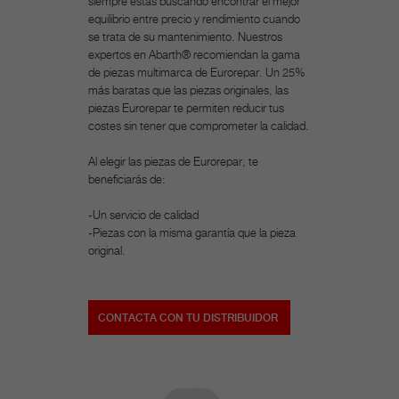
siempre estás buscando encontrar el mejor
equilibrio entre precio y rendimiento cuando
se trata de su mantenimiento. Nuestros
expertos en Abarth® recomiendan la gama
de piezas multimarca de Eurorepar. Un 25%
más baratas que las piezas originales, las
piezas Eurorepar te permiten reducir tus
costes sin tener que comprometer la calidad.
Al elegir las piezas de Eurorepar, te
beneficiarás de:
-Un servicio de calidad
-Piezas con la misma garantía que la pieza
original.
CONTACTA CON TU DISTRIBUIDOR