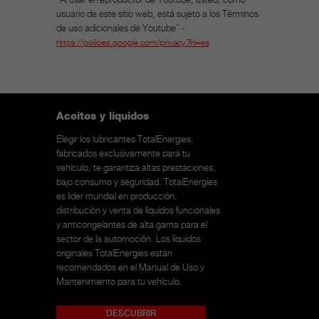
“Al usar el reproductor de Youtube, usted, como
usuario de este sitio web, está sujeto a los
Términos
de uso adicionales de
Youtube
”
-
https://policies.
google
.com/privacy?hl=es
Aceites y líquidos
Elegir los lubricantes TotalEnergies,
fabricados exclusivamente para tu
vehículo, te garantiza altas prestaciones,
bajo consumo y seguridad. TotalEnergies
es líder mundial en producción,
distribución y venta de líquidos funcionales
y anticongelantes de alta gama para el
sector de la automoción. Los líquidos
originales TotalEnergies están
recomendados en el Manual de Uso y
Mantenimiento para tu vehículo.
DESCUBRIR