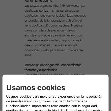
Rendimiento óptimo
Las piezas originales Abarth®, de Mopar, son
diseñadas por las mismas personas que
diseñaron nuestros vehículos. Nadie entiende
la totalidad de la funcionalidad y diseño del
vehículo Abarth® como nosotros. Nuestra
gama completa de piezas cumple con
estrictas normativas y se fabrican solo con
materiales de alta calidad, proporcionando
diseño, durabilidad, máxima seguridad,
comodidad y valor para tu vehículo durante
años.
Innovación de vanguardia, conocimientos
técnicos y disponibilidad
Las piezas originales Abarth®, de Mopar, se
desarrollan junto con los vehículos Abarth®,
por lo tanto, están completamente
integradas y son tan tecnológicamente
avanzadas como cada nuevo modelo de
vehículo que se construye, y también están
disponibles desde el momento del
lanzamiento del nuevo vehículo, garantizando