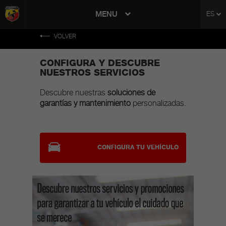
tent
MENU
ES
to
ation
VOLVER
CONFIGURA Y DESCUBRE
NUESTROS SERVICIOS
Descubre nuestras
soluciones de
garantías y mantenimiento
personalizadas.
CONFIGURA TU VEHÍCULO