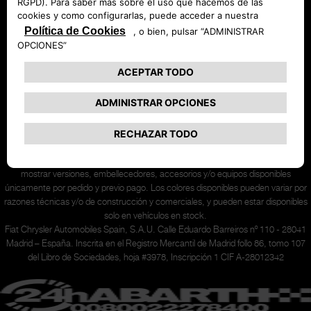
Síganos en
*Las imágenes son meramente ilustrativas y orientativas y algunas pueden
mostrar versiones, embellecedores, accesorios y/o equipos disponibles
únicamente
por pedido y previo pago. Los colores disponibles pueden variar por
razones técnicas y/o de construcción y comerciales, y pueden estar disponibles
solo en vehículos en stock.
Fiat Chrysler Automobiles Spain, S.A.U. Calle Eduardo Barreiros nº 110 - 28041
Madrid – España. Inscrita en el Registro Mercantil de Madrid follo 86, tomo 107
del Libro de Sociedades, hoja #3978, Inscripción 1 CIF A-28012342