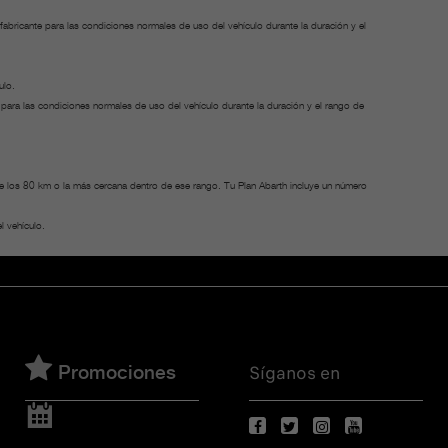
bricante para las condiciones normales de uso del vehículo durante la duración y el
ulo.
para las condiciones normales de uso del vehículo durante la duración y el rango de
o de los 80 km o la más cercana dentro de ese rango. Tu Plan Abarth incluye un número
l vehículo.
Síganos en
Promociones