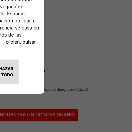
MPLETA
en uno sin complicaciones."
miento programado + Piezas de desgaste + Abarth
NCUENTRA UN CONCESIONARIO