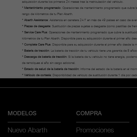
adquisición durante los primeros 24 meses tras la matriculación del vehículo.
* Mantenimiento programado
: Operaciones de mantenimiento programado que cubre la s
rango de kilómetros de tu Plan Abarth.
* Abarth Assistance
: Asistencia en carretera 24/7 en más de 49 países en caso de averí
* Piezas de desgaste
: Sustitución de piezas sujetas a desgaste (como pastillas de fre
* Service Care Plus
: Operaciones de mantenimiento programado que cubre la sustitución
kilómetros de tu Plan Abarth. Disponible para su adquisición durante el primer año de
* Complete Care Plus
: Disponible para su adquisición durante el primer año desde la 
* Batería de tracción
: La batería de tracción de tu vehículo tiene una garantía de 8 año
* Descarga de batería de tracción
: Si la batería de tu vehículo no tiene energía, pode
de remolques al año sin cargo adicional.
* Estado de salud de la batería de tracción
: Informe del estado de la batería en el mo
* Vehículo de cortesía
: Disponibilidad de vehículo de sustitución durante 1 día por c
MODELOS
COMPRA
Nuevo Abarth
Promociones