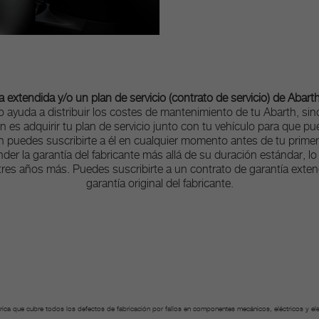
a extendida y/o un plan de servicio (contrato de servicio) de Abart
o ayuda a distribuir los costes de mantenimiento de tu Abarth, sino
ión es adquirir tu plan de servicio junto con tu vehículo para que p
n puedes suscribirte a él en cualquier momento antes de tu primer 
nder la garantía del fabricante más allá de su duración estándar, lo
te tres años más. Puedes suscribirte a un contrato de garantía ext
garantía original del fabricante.
ábrica que cubre todos los defectos de fabricación por fallos en componentes mecánicos, eléctricos y ele