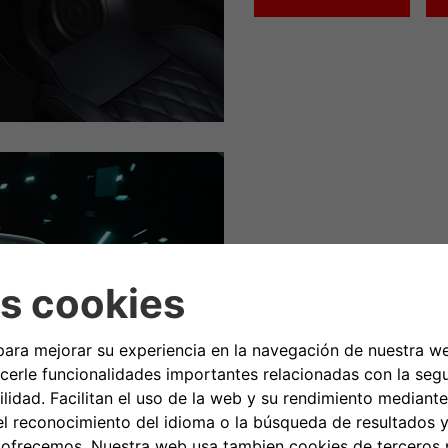
PLANES DE SERVICIO 
"Para mí, consiste en repartir 
SERVICE CARE PLUS
*Mantenimiento programado + 
COMPRA ONLINE
E