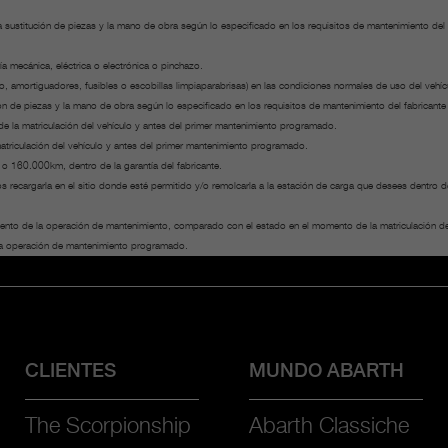
ustitución de piezas y la mano de obra según lo especificado en los requisitos de mantenimiento del fa
a mecánica, eléctrica o electrónica o pinchazo.
no, amortiguadores, fusibles o escobillas limpiaparabrisas) en las condiciones normales de uso del vehíc
 de piezas y la mano de obra según lo especificado en los requisitos de mantenimiento del fabricante 
sde la matriculación del vehículo y antes del primer mantenimiento programado.
matriculación del vehículo y antes del primer mantenimiento programado.
s o 160.000km, dentro de la garantía del fabricante.
mos recargarla en el sitio donde esté permitido y/o remolcarla a la estación de carga que desees dentr
mento de la operación de mantenimiento, comparado con el estado en el momento de la matriculación de
ada operación de mantenimiento programado.
CLIENTES
MUNDO ABARTH
The Scorpionship
Abarth Classiche