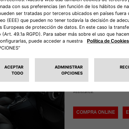
PACKS, LA OFERTA CO
"Para mí, es un servicio todo 
COMPLETE CARE PLUS
*Garantía extendida + Manteni
Assistance.
COMPRA ONLINE
E