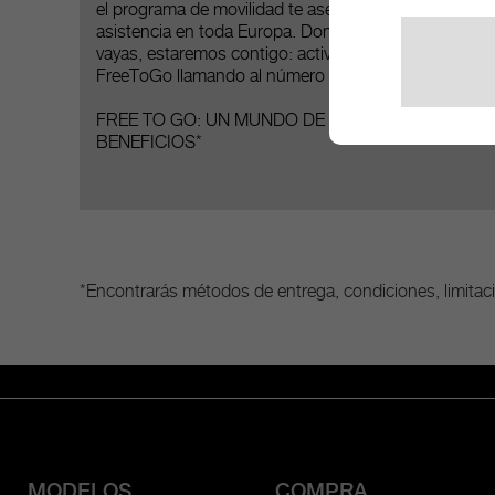
el programa de movilidad te asegura la mejor
asistencia en toda Europa. Dondequiera que
vayas, estaremos contigo: activa los servicios de
FreeToGo llamando al número de teléfono gratuito.
FREE TO GO: UN MUNDO DE SERVICIO Y
BENEFICIOS*
*Encontrarás métodos de entrega, condiciones, limitacio
MODELOS
COMPRA