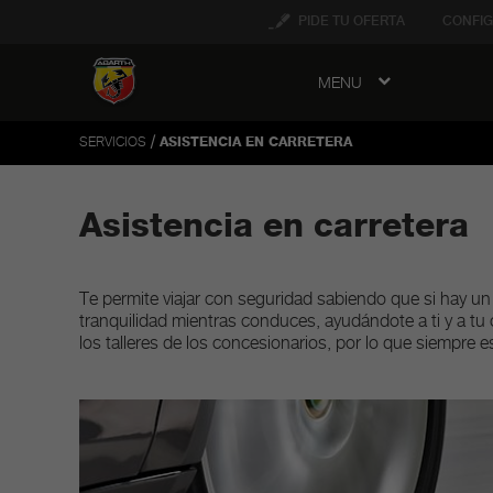
tent
PIDE TU OFERTA
CONFIG
MENU
to
ation
/
SERVICIOS
ASISTENCIA EN CARRETERA
Asistencia en carretera
Te permite viajar con seguridad sabiendo que si hay u
tranquilidad mientras conduces, ayudándote a ti y a tu
los talleres de los concesionarios, por lo que siempre 