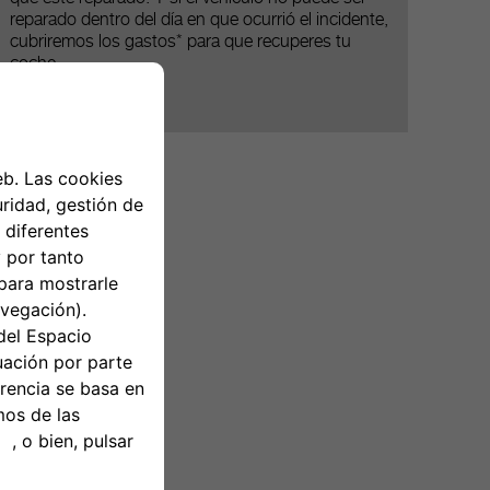
reparado dentro del día en que ocurrió el incidente,
cubriremos los gastos* para que recuperes tu
coche.