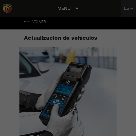
tent
MENU
ES
to
ation
VOLVER
Actualización de vehículos