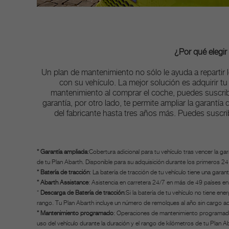
¿Por qué elegir
U
n plan de mantenimiento no sólo le ayuda a repartir l
con su vehículo. La mejor solución es adquirir tu
mantenimiento al comprar el coche, puedes suscrib
garantía, por otro lado, te permite ampliar la garantía
del fabricante hasta tres años más. Puedes suscrib
* Garantía ampliada
:Cobertura adicional para tu vehículo tras vencer la g
de tu Plan Abarth. Disponible para su adquisición durante los primeros 24 
* Batería de tracción
: La batería de tracción de tu vehículo tiene una gara
* Abarth Assistance
: Asistencia en carretera 24/7 en más de 49 países en 
*
Descarga de Batería de tracción
:Si la batería de tu vehículo no tiene e
rango. Tu Plan Abarth incluye un número de remolques al año sin cargo adi
* Mantenimiento programado
: Operaciones de mantenimiento programado q
uso del vehículo durante la duración y el rango de kilómetros de tu Plan A