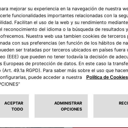
ENCONTRAR UN CONC
PAQUETES, LA OFERT
«Para mí, se trata de un servicio tod
COMPLETE CARE
1
Extension de garantía
(Bat
3
+ Asistencia Abarth
(inclui
6
batería
.
COMPLETE CARE PLUS
Complete Care + Piezas d
ENCONTRAR UN CONC