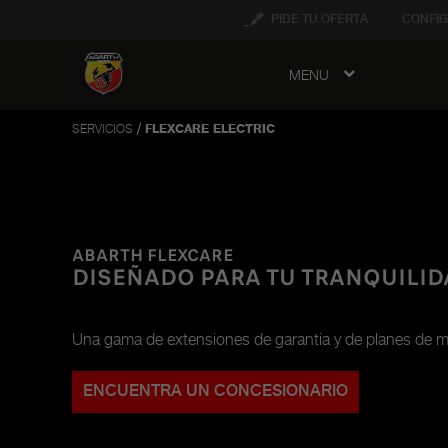
tent
PIDE TU OFERTA
CONFIG
MENU
to
ation
/
SERVICIOS
FLEXCARE ELECTRIC
ABARTH FLEXCARE
DISEÑADO PARA TU TRANQUILI
Una gama de extensiones de garantia y de planes de m
ENCUENTRA UN CONCESIONARIO