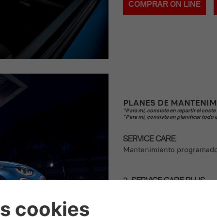
COMPRAR ON LINE
PLANES DE MANTENIM
“Para mí, consiste en repartir el cost
“Para mí, consiste en planificar tod
SERVICE CARE
Mantenimiento programad
2. SERVICE CARE PLUS
5
Service Care
+ Asistencia
salud de la batería.