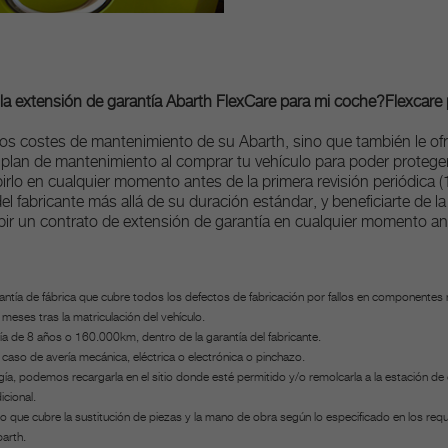
 la extensión de garantía Abarth FlexCare para mi coche?
Flexcare
os costes de mantenimiento de su Abarth, sino que también le ofrece
 plan de mantenimiento al comprar tu vehículo para poder protegerl
irlo en cualquier momento antes de la primera revisión periódica 
 del fabricante más allá de su duración estándar, y beneficiarte de l
ir un contrato de extensión de garantía en cualquier momento antes
arantía de fábrica que cubre todos los defectos de fabricación por fallos en componentes 
meses tras la matriculación del vehículo.
ntía de 8 años o 160.000km, dentro de la garantía del fabricante.
caso de avería mecánica, eléctrica o electrónica o pinchazo.
nergía, podemos recargarla en el sitio donde esté permitido y/o remolcarla a la estación
cional.
ue cubre la sustitución de piezas y la mano de obra según lo especificado en los requ
barth.