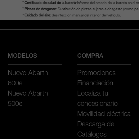
* Certificado de salud de la batería
:Informe del estado de la batería en e
* Piezas de desgaste
: Sustitución de piezas sujetas a desgaste (como past
* Cuidado del aire
: desinfección manual del interior del vehículo.
MODELOS
COMPRA
Nuevo Abarth
Promociones
600e
Financiación
Nuevo Abarth
Localiza tu
500e
concesionario
Movilidad eléctrica
Descarga de
Catálogos