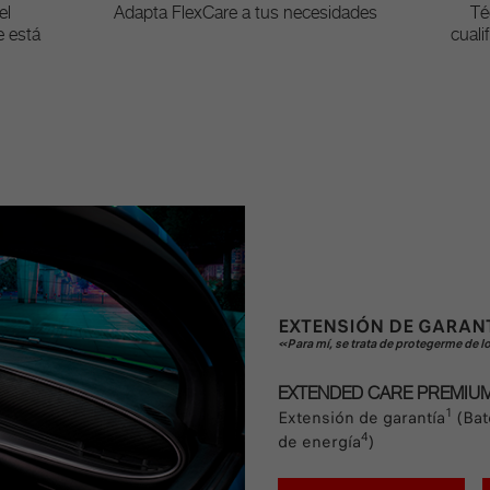
el
Adapta FlexCare a tus necesidades
Té
e está
cuali
EXTENSIÓN DE GARAN
«Para mí, se trata de protegerme de l
EXTENDED CARE PREMIU
1
Extensión de garantía
(Bat
4
de energía
)