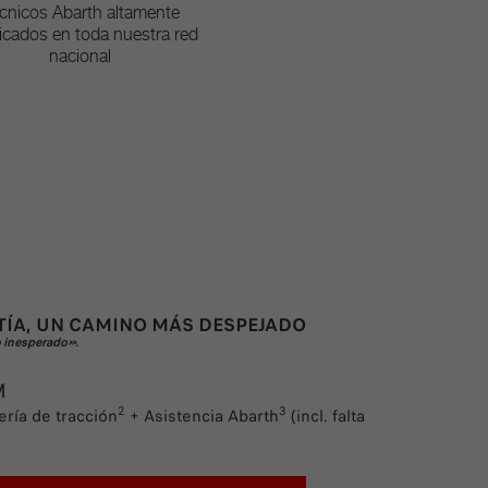
cnicos Abarth altamente
ficados en toda nuestra red
nacional
TÍA, UN CAMINO MÁS DESPEJADO
o inesperado».
M
2
3
ería de tracción
+ Asistencia Abarth
(incl. falta