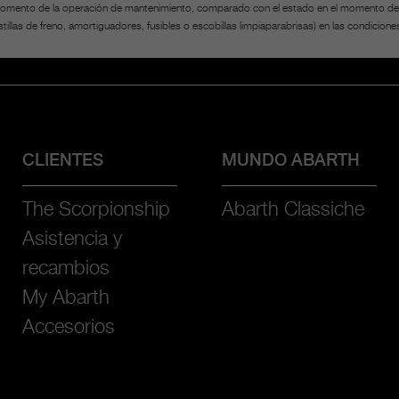
l momento de la operación de mantenimiento, comparado con el estado en el momento de l
illas de freno, amortiguadores, fusibles o escobillas limpiaparabrisas) en las condicione
CLIENTES
MUNDO ABARTH
The Scorpionship
Abarth Classiche
Asistencia y
recambios
My Abarth
Accesorios