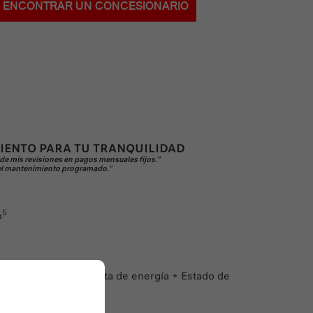
ENCONTRAR UN CONCESIONARIO
IENTO PARA TU TRANQUILIDAD
e de mis revisiones en pagos mensuales fijos."
o el mantenimiento programado."
5
o
3
 Abarth
(incluida la falta de energía + Estado de