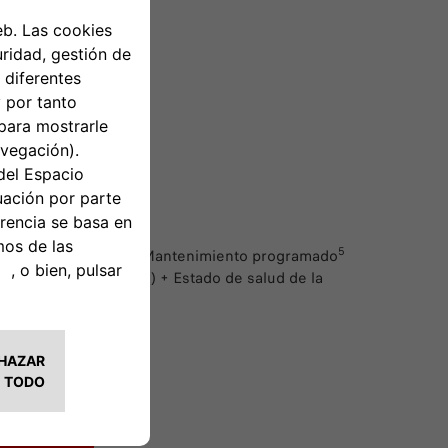
ESIONARIO
A COMPLETA
o en uno sin complicaciones».
2
5
ería de tracción
) + Mantenimiento programado
4
da la falta de energía
) + Estado de salud de la
7
e desgaste
.​
ESIONARIO