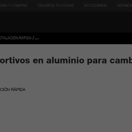
URA Y COMPRA
TASAMOS TU COCHE
ACCESORIOS
SERVICI
/
STALACIÓN RÁPIDA
...
ortivos en aluminio para cam
CIÓN RÁPIDA