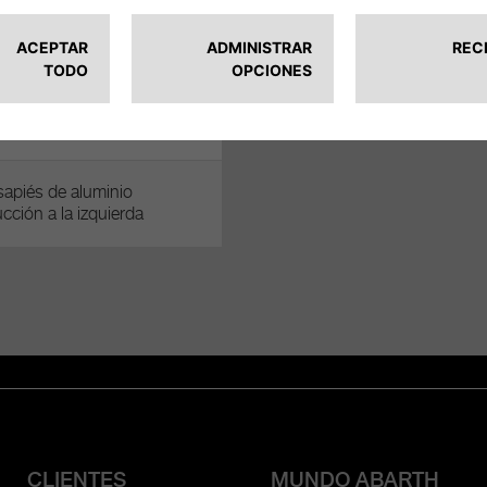
apiés de aluminio
cción a la izquierda
CLIENTES
MUNDO ABARTH