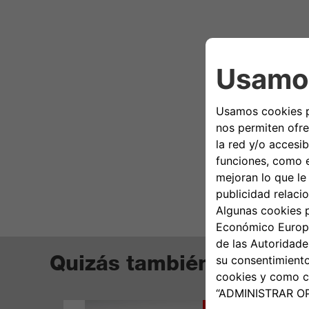
Quizás también te guste
276,59€