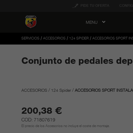
tent
PIDE TU OFERTA
CONFIG
MENU
to
ation
/
/
/
SERVICIOS
ACCESORIOS
124 SPIDER
ACCESORIOS SPORT IN
Conjunto de pedales dep
/
/
ACCESORIOS
124 Spider
ACCESORIOS SPORT INSTALA
200,38 €
COD: 71807619
El precio de los Accesorios no incluye el coste de montaje.