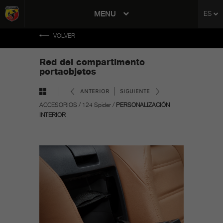
tent
MENU
ES
to
ation
VOLVER
Red del compartimento
portaobjetos
ANTERIOR
SIGUIENTE
ACCESORIOS
/
124 Spider
/
PERSONALIZACIÓN
INTERIOR