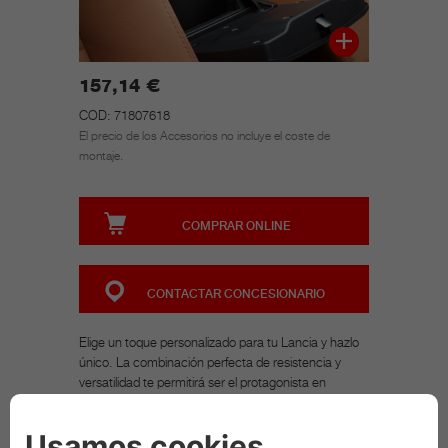
157,14 €
COD: 71807618
El precio de los Accesorios no incluye el coste de
montaje.
COMPRAR ONLINE
CONTACTAR CONCESIONARIO
Elige un toque personalizado para tu Lancia y hazlo
único. La combinación perfecta de resistencia y
versatilidad te permitirá ser el protagonista en
cualquier situación, a diario o en los momentos más
exclusivos. Deportivo, llamativo o a medida de niño:
elige los accesorios que mejor se adaptan a tu estilo.