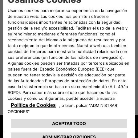
Añade un toque personal con el portaobjetos, las
llantas de aleación, los dispositivos electrónicos y
todo lo que puede hacer aún más divertida tu
experiencia de conducción. Entre los Accesorios
Originales Mopar puedes esta seguro de que
encontrarás la solución ideal para tu vehículo del
grupo FCA, capaz de satisfacer tus exigencias y las
de tu personalidad. Mopar es la marca posventa de
los vehículos FCA y es conocida en todo el mundo
como punto de referencia para los propietarios y los
apasionados que buscan recambios y accesorios
originales para los vehículos del grupo FCA. La
finalidad de la imagen asociada al producto en venta
es solo indicativa e ilustrativa.