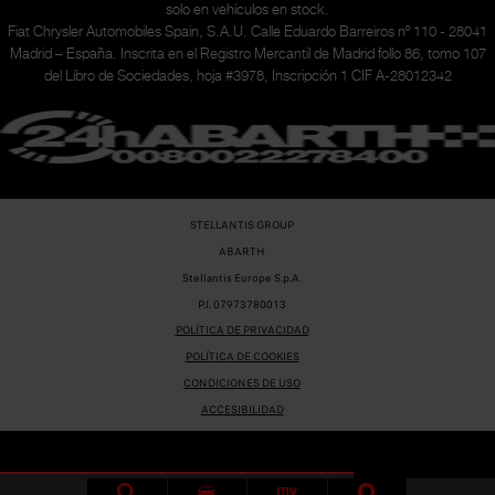
solo en vehículos en stock.
Fiat Chrysler Automobiles Spain, S.A.U. Calle Eduardo Barreiros nº 110 - 28041
Madrid – España. Inscrita en el Registro Mercantil de Madrid follo 86, tomo 107
del Libro de Sociedades, hoja #3978, Inscripción 1 CIF A-28012342
STELLANTIS GROUP
ABARTH
Stellantis Europe S.p.A.
P.I. 07973780013
POLÍTICA DE PRIVACIDAD
POLÍTICA DE COOKIES
CONDICIONES DE USO
ACCESIBILIDAD
OUR PARTNER