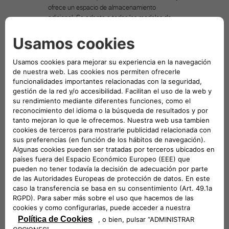
ofrece un espacio de almacenamiento
adicional. Se adapta a todos los modelos de
vehículo. • Fabricado con poliéster muy flexible
y tejido Oxford, actúa como barrera para evitar
que la mascota acceda a los asientos
delanteros cuando se instala en el asiento
trasero. Su compartimiento de
almacenamiento permite guardar su bolso y
otras pertenencias personales. El separador es
muy fácil de instalar. El divisor con
almacenamiento abarca todo el espacio entre
los dos asientos y ofrece un espacio de
almacenamiento adicional. Se adapta a todos
los modelos de vehículo. • Organizador y
divisor de asientos delanteros/traseros
ajustable • Medidas: (Long. x An. x Al.): 35 x 30
x 10 cm • Peso: 0,35 kg • Color: negro •
Material: poliéster+ Oxford • Material:
polipropileno
VEHÍCULOS COMPATIBLES