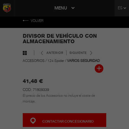
tent
MENU
ES
to
ation
VOLVER
DIVISOR DE VEHÍCULO CON
ALMACENAMIENTO
ANTERIOR
SIGUIENTE
ACCESORIOS
/
124 Spider
/
VARIOS SEGURIDAD
41,48 €
COD: 71809339
El precio de los Accesorios no incluye el coste de
montaje.
CONTACTAR CONCESIONARIO