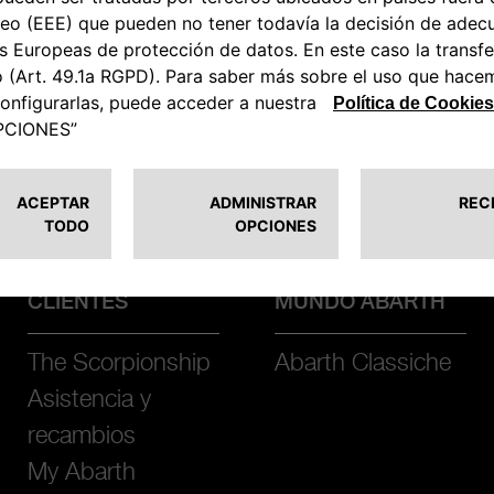
CLIENTES
MUNDO ABARTH
The Scorpionship
Abarth Classiche
Asistencia y
recambios
My Abarth