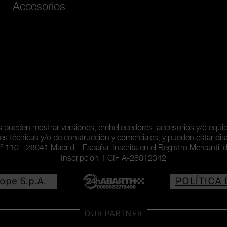
Accesorios
as pueden mostrar versiones, embellecedores, accesorios y/o equ
es técnicas y/o de construcción y comerciales, y pueden estar dis
nº 110 - 28041 Madrid – España. Inscrita en el Registro Mercantil 
Inscripción 1 CIF A-28012342
rope S.p.A.
POLÍTICA 
07973780013
CONDICIO
OUR PARTNER