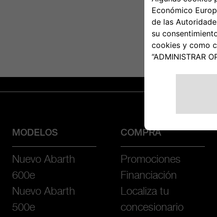
MODELOS
COMPRA
Nuevo Abarth
Promociones
600e
Financiación
Nuevo Abarth
Localiza tu
500e
concesionario