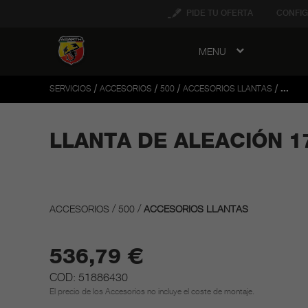
tent
PIDE TU OFERTA
CONFIG
MENU
to
ation
/
/
/
/
SERVICIOS
ACCESORIOS
500
ACCESORIOS LLANTAS
...
LLANTA DE ALEACIÓN 1
/
/
ACCESORIOS
500
ACCESORIOS LLANTAS
536,79 €
COD: 51886430
El precio de los Accesorios no incluye el coste de montaje.