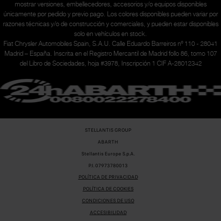
mostrar versiones, embellecedores, accesorios y/o equipos disponibles
únicamente
por pedido y previo pago. Los colores disponibles pueden variar por
razones técnicas y/o de construcción y comerciales, y pueden estar disponibles
solo en vehículos en stock.
Fiat Chrysler Automobiles Spain, S.A.U. Calle Eduardo Barreiros nº 110 - 28041
Madrid – España. Inscrita en el Registro Mercantil de Madrid follo 86, tomo 107
del Libro de Sociedades, hoja #3978, Inscripción 1 CIF A-28012342
STELLANTIS GROUP
ABARTH
Stellantis Europe S.p.A.
P.I. 07973780013
POLÍTICA DE PRIVACIDAD
POLÍTICA DE COOKIES
CONDICIONES DE USO
ACCESIBILIDAD