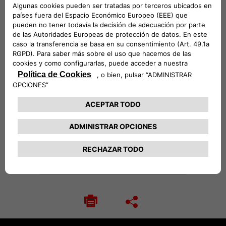
DESCRIPCIÓN TÉCNICA
Kit de 4 piezas para proteger las llantas de
aleación de tu coche. Además de los tornillos
antirrobo, el kit incluye la correspondiente llave.
Recomendamos mantener la llave fuera del
vehículo. Elige un toque personalizado para tu
Fiat Punto y haz que tu coche sea único
mejorando su comportamiento en carretera.
La combinación perfecta de estética y
aerodinámica te permitirá ser el protagonista
en todas las ocasiones, desde el tráfico urbano
hasta los largos viajes por carretera.
VEHÍCULOS COMPATIBLES