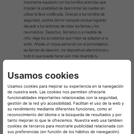
importante equiparlo con los tornillos antirrobo que
impiden la posibilidad de desmontar las ruedas sin
utilizar la llave codificada. Gracias a los tornillos de
seguridad, podrás dormir tranquilo porque lograrás
disuadir a los ladrones de robar las llantas y los
neumáticos. Deportivo, llamativo o a medida de
niño: elige los accesorios que mejor se adaptan a tu
estilo. Añade un toque personal con el portaobjetos,
las llantas de aleación, los dispositivos electrónicos y
todo lo que puede hacer aún más divertida tu
experiencia de conducción. Entre los Accesorios
Auténticos Mopar puedes esta seguro de que
encontrarás la solución ideal para tu vehículo del
grupo FCA, capaz de satisfacer tus exigencias y las
de tu personalidad. Mopar es la marca posventa de
los vehículos FCA y es conocida en todo el mundo
como punto de referencia para los propietarios y los
apasionados que buscan recambios y accesorios
auténticos para los vehículos del grupo FCA. La
finalidad de la imagen asociada al producto en venta
es solo indicativa e ilustrativa.