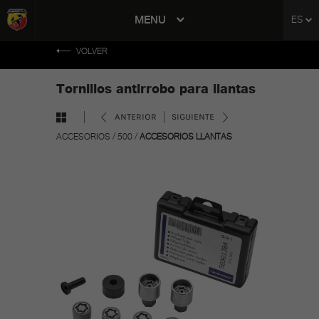
tent
MENU
ES
to
ation
VOLVER
Tornillos antirrobo para llantas
ANTERIOR
SIGUIENTE
ACCESORIOS
/
500
/
ACCESORIOS LLANTAS