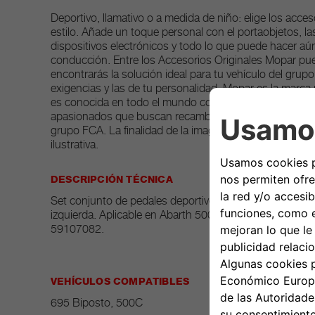
Deportivo, llamativo o a medida de niño: elige los acce
estilo. Añade un toque personal con el portaobjetos, las
dispositivos electrónicos y todo lo que puede hacer aún
conducción. Entre los Accesorios Originales Mopar pu
encontrarás la solución ideal para tu vehículo del grup
exigencias y las de tu personalidad. Mopar es la marca
es conocida en todo el mundo como punto de referencia
apasionados que buscan recambios y accesorios origina
grupo FCA. La finalidad de la imagen asociada al produc
ilustrativa.
DESCRIPCIÓN TÉCNICA
Set conjunto de pedales deportivos cambio automático 
izquierda. Aplicable en Abarth 500 (2012) y Nuevo Aba
59107082.
VEHÍCULOS COMPATIBLES
695 Biposto, 500C