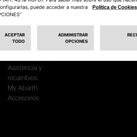
CLIENTES
MUNDO ABARTH
The Scorpionship
Abarth Classiche
Asistencia y
recambios
My Abarth
Accesorios