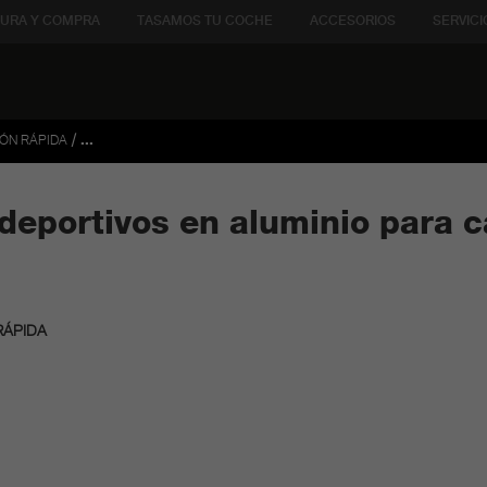
URA Y COMPRA
TASAMOS TU COCHE
ACCESORIOS
SERVICI
/
ÓN RÁPIDA
...
 deportivos en aluminio para 
RÁPIDA