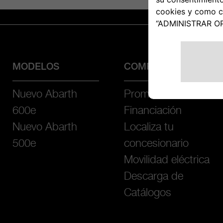
MODELOS
COMPRA
Nuevo Abarth
Promociones
600e
Financiación
Nuevo Abarth
Localiza tu
500e
concesionario
Movilidad eléctrica
Descarga de
Catálogos