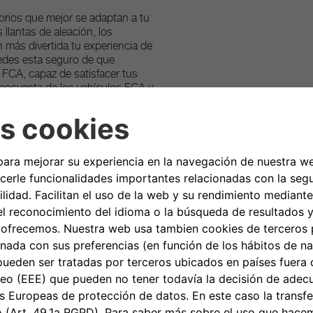
sorios que mejor se adaptan a tu
 llantas de aleación, los
 más divertida tu experiencia de
edes esta seguro de que
o FCA, capaz de satisfacer tus
 posventa de los vehículos FCA y
 para los propietarios y los
les para los vehículos del
to en venta es solo indicativa e
en aluminio para volante a la
rth 595 (2016). Cambio manual -