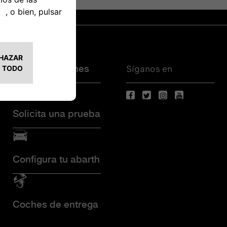
Síganos en
Promociones
Solicita una prueba
Configura tu abarth
Coches de entrega