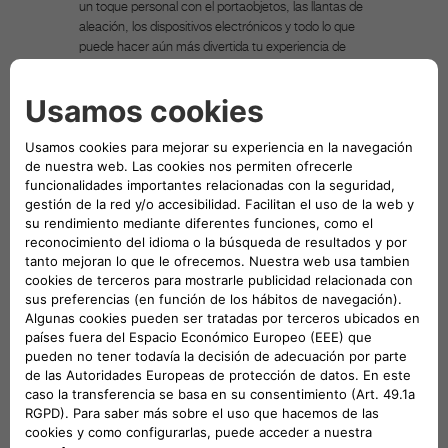
un toque personal con el portaobjetos, las llantas de
aleación, los dispositivos electrónicos y todo lo que
puede hacer aún más divertida tu experiencia de
conducción. Entre los Accesorios Originales Mopar
puedes esta seguro de que encontrarás la solución
ideal para tu vehículo del grupo FCA, capaz de
satisfacer tus exigencias y las de tu personalidad.
Mopar es la marca posventa de los vehículos FCA y
es conocida en todo el mundo como punto de
referencia para los propietarios y los apasionados
que buscan recambios y accesorios originales para
los vehículos del grupo FCA. La finalidad de la
imagen asociada al producto en venta es solo
indicativa e ilustrativa.
DESCRIPCIÓN TÉCNICA
Set conjunto de pedales deportivos cambio
manual en alutex para volante a la izquierda.
Aplicable en Abarth 500 (2012) y Nuevo Abarth
595 (2016). Cambio manual - 59107084