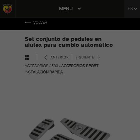
tent
MENU
ES
to
ation
VOLVER
Set conjunto de pedales en
alutex para cambio automático
ANTERIOR
SIGUIENTE
ACCESORIOS
/
500
/
ACCESORIOS SPORT
INSTALACIÓN RÁPIDA