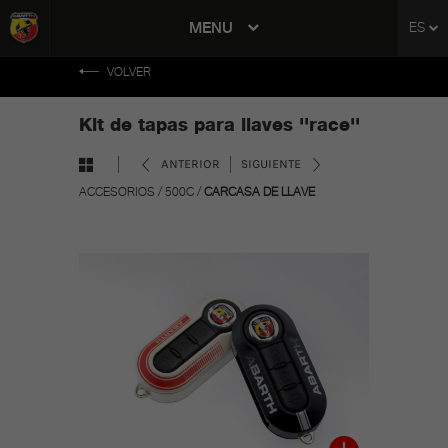
tent
MENU
ES
to
ation
VOLVER
Kit de tapas para llaves ''race''
ANTERIOR
SIGUIENTE
ACCESORIOS
/
500C
/
CARCASA DE LLAVE