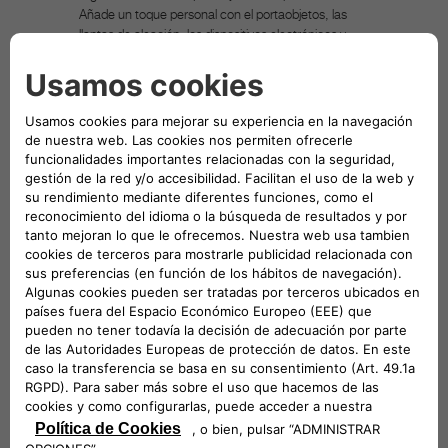
Añade un toque personal con el portaobjetos, las
llantas de aleación, los dispositivos electrónicos y
todo lo que puede hacer aún más divertida tu
experiencia de conducción. Entre los Accesorios
Originales Mopar puedes esta seguro de que
encontrarás la solución ideal para tu vehículo del
grupo FCA, capaz de satisfacer tus exigencias y las
de tu personalidad. Mopar es la marca posventa de
los vehículos FCA y es conocida en todo el mundo
como punto de referencia para los propietarios y los
apasionados que buscan recambios y accesorios
originales para los vehículos del grupo FCA. La
finalidad de la imagen asociada al producto en venta
es solo indicativa e ilustrativa.
DESCRIPCIÓN TÉCNICA
Con logo Abarth, 2 tapas por envase.
VEHÍCULOS COMPATIBLES