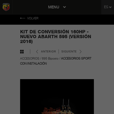
tent
MENU
ES
to
ation
VOLVER
KIT DE CONVERSIÓN 160HP -
NUEVO ABARTH 595 (VERSIÓN
2016)
ANTERIOR
SIGUIENTE
ACCESORIOS
/
695 Biposto
/
ACCESORIOS SPORT
CON INSTALACIÓN