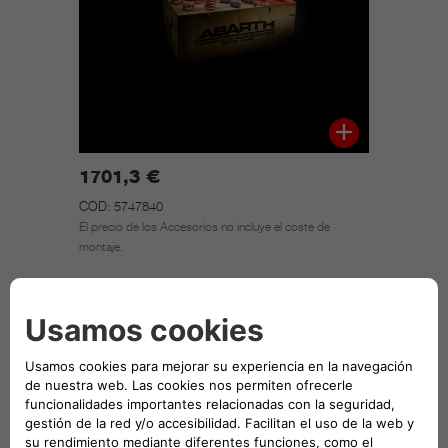
1701,3 €
COD: 5747840
El precio de los Accesorios no incluye el coste de
montaje.
CONTACTAR CONCESIONARIO
KIT DE CONVERSIÓN 160HP - NUEVO ABARTH
595 (VERSIÓN 2016) Ordenar a parte el software de
potenciación Abarth flash tool 160 HP (5747752
cambio manual / 5747753 cambio automatico)