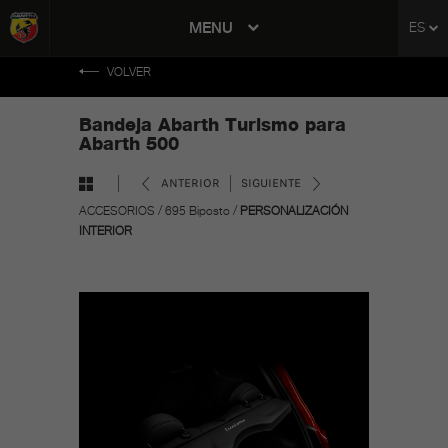
tent
MENU
ES
to
ation
VOLVER
Bandeja Abarth Turismo para
Abarth 500
ANTERIOR
SIGUIENTE
ACCESORIOS
/
695 Biposto
/
PERSONALIZACIÓN
INTERIOR