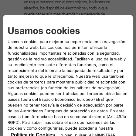
un toque personal con el portaobjetos, las llantas de
aleación, los dispositivos electrónicos y todo lo que
puede hacer aún más divertida tu experiencia de
conducción. Entre los Accesorios Originales Mopar
puedes esta seguro de que encontrarás la solución
ideal para tu vehículo del grupo FCA, capaz de
satisfacer tus exigencias y las de tu personalidad.
Mopar es la marca posventa de los vehículos FCA y
es conocida en todo el mundo como punto de
referencia para los propietarios y los apasionados
que buscan recambios y accesorios originales para
los vehículos del grupo FCA. La finalidad de la
imagen asociada al producto en venta es solo
indicativa e ilustrativa.
DESCRIPCIÓN TÉCNICA
Bandeja específica para equipamiento Abarth
595 Turismo. Aplicación: 595 Turismo en
Nuevo Abarth 595 (2016)