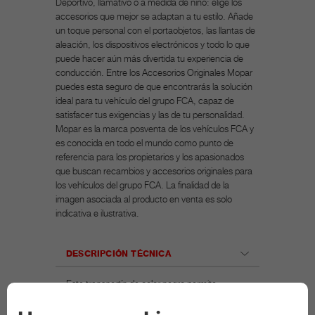
Deportivo, llamativo o a medida de niño: elige los
accesorios que mejor se adaptan a tu estilo. Añade
un toque personal con el portaobjetos, las llantas de
aleación, los dispositivos electrónicos y todo lo que
puede hacer aún más divertida tu experiencia de
conducción. Entre los Accesorios Originales Mopar
puedes esta seguro de que encontrarás la solución
ideal para tu vehículo del grupo FCA, capaz de
satisfacer tus exigencias y las de tu personalidad.
Mopar es la marca posventa de los vehículos FCA y
es conocida en todo el mundo como punto de
referencia para los propietarios y los apasionados
que buscan recambios y accesorios originales para
los vehículos del grupo FCA. La finalidad de la
imagen asociada al producto en venta es solo
indicativa e ilustrativa.
DESCRIPCIÓN TÉCNICA
Este transportín de color negro permite
transportar mascotas de tamaño medio con
comodidad. Perfecto para mascotas de menos