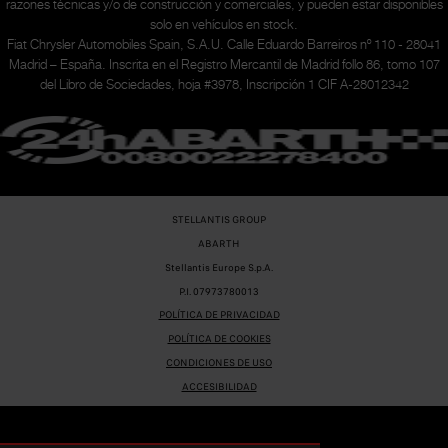
razones técnicas y/o de construcción y comerciales, y pueden estar disponibles
solo en vehículos en stock.
Fiat Chrysler Automobiles Spain, S.A.U. Calle Eduardo Barreiros nº 110 - 28041
Madrid – España. Inscrita en el Registro Mercantil de Madrid follo 86, tomo 107
del Libro de Sociedades, hoja #3978, Inscripción 1 CIF A-28012342
STELLANTIS GROUP
ABARTH
Stellantis Europe S.p.A.
P.I. 07973780013
POLÍTICA DE PRIVACIDAD
POLÍTICA DE COOKIES
CONDICIONES DE USO
ACCESIBILIDAD