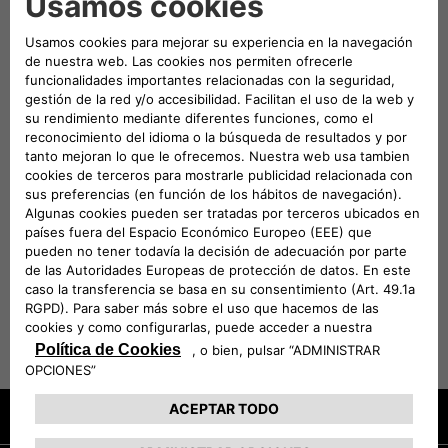
de 60 cm de largo y un peso de hasta 20 kg.
Este transportín se compone de: • Mallas en la
parte frontal y los lados para favorecer la
ventilación. • 1 alfombrilla blanda plegable,
extraíble y fácil de lavar. • Suministrado con
bolsa de almacenamiento y correa regulable. •
Medidas abierto (Long. x An. x Al.): 61 x 47 x
50,5 cm • Medidas cerrado (Long. x An. x Al.):
61 x 47 x 3 cm • Medidas de la ventanilla de
malla: 33 x 34 cm • Peso del transportín: 1,9
kg
VEHÍCULOS COMPATIBLES