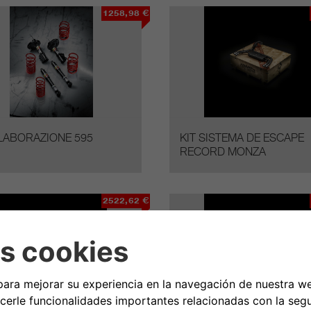
1258,98 €
ELABORAZIONE 595
KIT SISTEMA DE ESCAPE
RECORD MONZA
2522,62 €