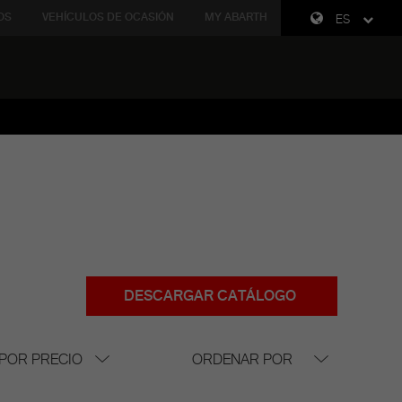
OS
VEHÍCULOS DE OCASIÓN
MY ABARTH
ES
DESCARGAR CATÁLOGO
 POR PRECIO
ORDENAR POR