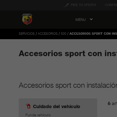
tent
PIDE TU OFERTA
CONFIG
MENU
to
ation
/
/
/
SERVICIOS
ACCESORIOS
500
ACCESORIOS SPORT CON IN
Accesorios sport con ins
Accesorios sport con instalaci
6
ar
Cuidado del vehículo
Funda vehículo