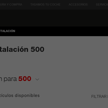
URA Y COMPRA
TASAMOS TU COCHE
ACCESORIOS
SERVICI
STALACIÓN
talación 500
ón para
500
tículos disponibles
FILTRAR