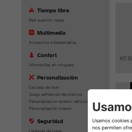
Tiempo libre
Red sujeción carga
Multimedia
Accesorios infotelemática
Confort
KIT 
Alfombrillas en moqueta
Personalización
Carcasa de llave
Juego adhesivos decorativos
Personalización exterior vehículo
Personalización interior
Seguridad
Cadenas de nieve