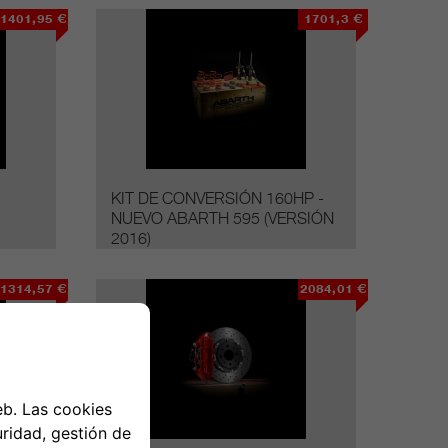
1401,95 €
1701,3 €
KIT DE CONVERSIÓN 160HP -
NUEVO ABARTH 595 (VERSIÓN
2016)
1314,57 €
2084,01 €