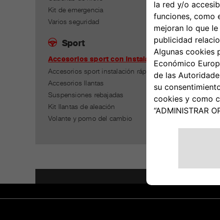
KIT 
Kit de emergencia
NUEV
Varios seguridad
2016)
Sport
Accesorios sport con instalación
Accesorios sport instalación rápida
Accesorios llantas
Suspensiones rebajadas
Kit llantas de aleación
Volante y pomo del cambio
El