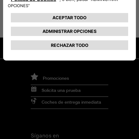
DESCARGAR CATÁLOGO
El precio de los Accesorios
presentados no incluye el coste de
montaje
Promociones
Solicita una prueba
Coches de entrega inmediata
Síganos en