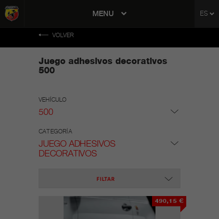
tent
MENU
ES
to
ation
VOLVER
Juego adhesivos decorativos
500
VEHÍCULO
500
CATEGORÍA
JUEGO ADHESIVOS
DECORATIVOS
FILTAR
490,15 €