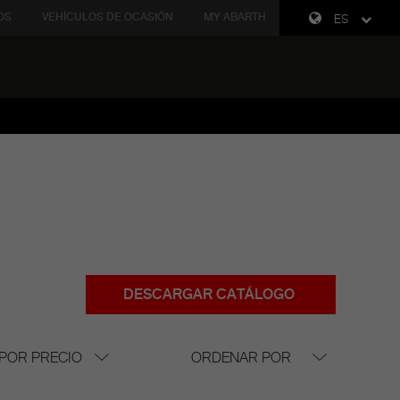
OS
VEHÍCULOS DE OCASIÓN
MY ABARTH
ES
DESCARGAR CATÁLOGO
 POR PRECIO
ORDENAR POR