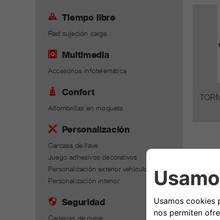
Tiempo libre
Red sujeción carga
Multimedia
Accesorios infotelemática
Confort
TORN
Alfombrillas en moqueta
Personalización
Carcasa de llave
Juego adhesivos decorativos
Personalización exterior vehículo
Personalización interior
Seguridad
Cadenas de nieve