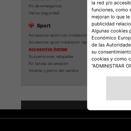
Kit de emergencia
Varios seguridad
Sport
Accesorios sport con instalación
Accesorios sport instalación rápida
Accesorios llantas
Suspensiones rebajadas
Kit llantas de aleación
Volante y pomo del cambio
El