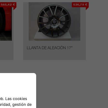
565,42 €
536,79 €
"
LLANTA DE ALEACIÓN 17"