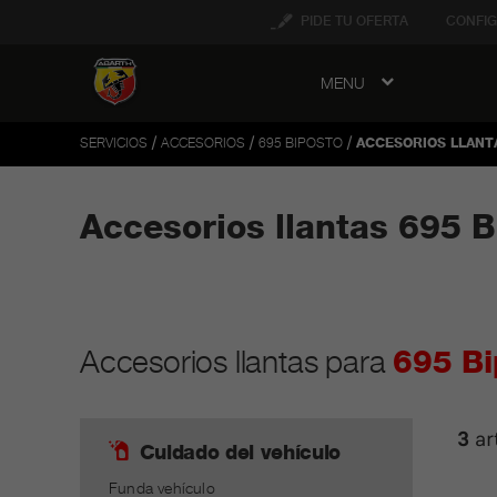
tent
PIDE TU OFERTA
CONFIG
MENU
to
ation
/
/
/
SERVICIOS
ACCESORIOS
695 BIPOSTO
ACCESORIOS LLANT
Accesorios llantas 695 B
Accesorios llantas para
695 Bi
3
ar
Cuidado del vehículo
Funda vehículo