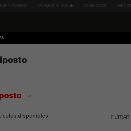
URA Y COMPRA
TASAMOS TU COCHE
ACCESORIOS
SERVICI
AS
iposto
posto
tículos disponibles
FILTRAR