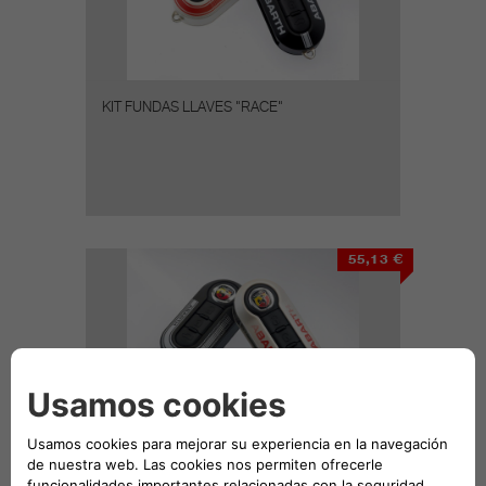
KIT FUNDAS LLAVES "RACE"
55,13 €
KIT FUNDAS LLAVES "SPEED"