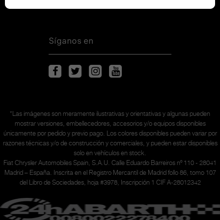
Síganos en
*Las imágenes son meramente ilustrativas y orientativas y algunas pueden
mostrar versiones, embellecedores, accesorios y/o equipos disponibles
únicamente
por pedido y previo pago. Los colores disponibles pueden variar por
razones técnicas y/o de construcción y comerciales, y pueden estar disponibles
solo en vehículos en stock.
Fiat Chrysler Automobiles Spain, S.A.U. Calle Eduardo Barreiros nº 110 - 28041
Madrid – España. Inscrita en el Registro Mercantil de Madrid follo 86, tomo 107
del Libro de Sociedades, hoja #3978, Inscripción 1 CIF A-28012342