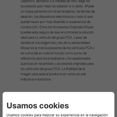
Deportivo, llamativo o a medida de niño: elige los
accesorios que mejor se adaptan a tu estilo. Añade
un toque personal con el portaobjetos, las llantas de
aleación, los dispositivos electrónicos y todo lo que
puede hacer aún más divertida tu experiencia de
conducción. Entre los Accesorios Originales Mopar
puedes esta seguro de que encontrarás la solución
ideal para tu vehículo del grupo FCA, capaz de
satisfacer tus exigencias y las de tu personalidad.
Mopar es la marca posventa de los vehículos FCA y
es conocida en todo el mundo como punto de
referencia para los propietarios y los apasionados
que buscan recambios y accesorios originales para
los vehículos del grupo FCA. La finalidad de la
imagen asociada al producto en venta es solo
indicativa e ilustrativa.
DESCRIPCIÓN TÉCNICA
El arnés de seguridad está diseñado para
proteger a su mascota durante el
desplazamiento en el vehículo, y también se