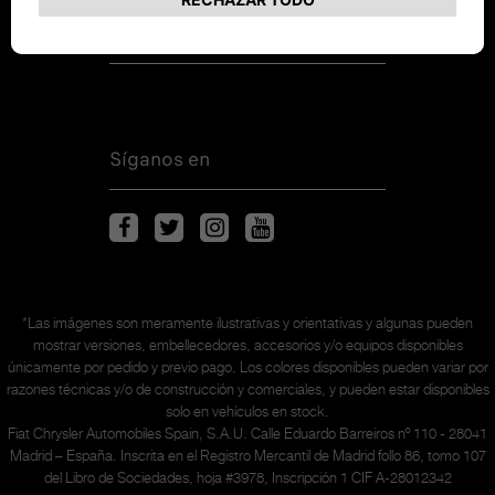
Coches de entrega inmediata
Síganos en
*Las imágenes son meramente ilustrativas y orientativas y algunas pueden
mostrar versiones, embellecedores, accesorios y/o equipos disponibles
únicamente
por pedido y previo pago. Los colores disponibles pueden variar por
razones técnicas y/o de construcción y comerciales, y pueden estar disponibles
solo en vehículos en stock.
Fiat Chrysler Automobiles Spain, S.A.U. Calle Eduardo Barreiros nº 110 - 28041
Madrid – España. Inscrita en el Registro Mercantil de Madrid follo 86, tomo 107
del Libro de Sociedades, hoja #3978, Inscripción 1 CIF A-28012342