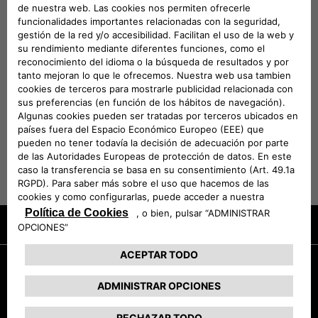
puede usar como arnés para los paseos
diarios. • Talla M: Torso entre 41-56 cm; Cuello
entre 35-50 cm; Peso de la mascota entre 12-
22 kg • Talla L: Torso entre 56-81 cm; Cuello
entre 40-55 cm; Peso de la mascota entre 20-
60 kg. • Cinturón de seguridad no incluido.
VEHÍCULOS COMPATIBLES
Promociones
Solicita una prueba