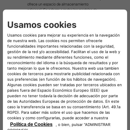
ofrece un espacio de almacenamiento
adicional. Se adapta a todos los modelos de
vehículo. • Fabricado con poliéster muy flexible
y tejido Oxford, actúa como barrera para evitar
que la mascota acceda a los asientos
delanteros cuando se instala en el asiento
trasero. Su compartimiento de
almacenamiento permite guardar su bolso y
otras pertenencias personales. El separador es
muy fácil de instalar. El divisor con
almacenamiento abarca todo el espacio entre
los dos asientos y ofrece un espacio de
almacenamiento adicional. Se adapta a todos
los modelos de vehículo. • Organizador y
divisor de asientos delanteros/traseros
ajustable • Medidas: (Long. x An. x Al.): 35 x 30
x 10 cm • Peso: 0,35 kg • Color: negro •
Material: poliéster+ Oxford • Material:
polipropileno
VEHÍCULOS COMPATIBLES