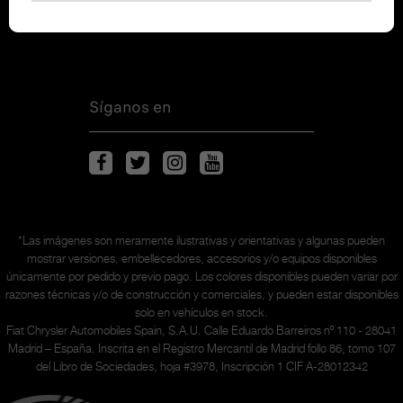
Coches de entrega inmediata
Síganos en
*Las imágenes son meramente ilustrativas y orientativas y algunas pueden
mostrar versiones, embellecedores, accesorios y/o equipos disponibles
únicamente
por pedido y previo pago. Los colores disponibles pueden variar por
razones técnicas y/o de construcción y comerciales, y pueden estar disponibles
solo en vehículos en stock.
Fiat Chrysler Automobiles Spain, S.A.U. Calle Eduardo Barreiros nº 110 - 28041
Madrid – España. Inscrita en el Registro Mercantil de Madrid follo 86, tomo 107
del Libro de Sociedades, hoja #3978, Inscripción 1 CIF A-28012342