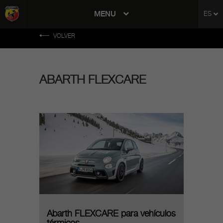
tent
MENU
ES
to
ation
VOLVER
ABARTH FLEXCARE
Abarth FLEXCARE para vehículos